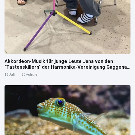
Akkordeon-Musik für junge Leute Jana von den
"Tastenskillern" der Harmonika-Vereinigung Gaggenau
zeigt, wie "jung" das Instrument sein kann.
16 Juli
70 Aufrufe