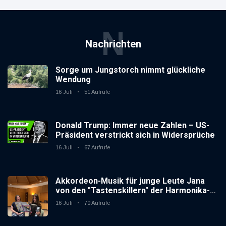
N
Nachrichten
Sorge um Jungstorch nimmt glückliche
Wendung
16 Juli
51 Aufrufe
Donald Trump: Immer neue Zahlen – US-
Präsident verstrickt sich in Widersprüche
16 Juli
67 Aufrufe
Akkordeon-Musik für junge Leute Jana
von den "Tastenskillern" der Harmonika-
Vereinigung Gaggenau zeigt, wie "jung"
16 Juli
70 Aufrufe
das Instrument sein kann.