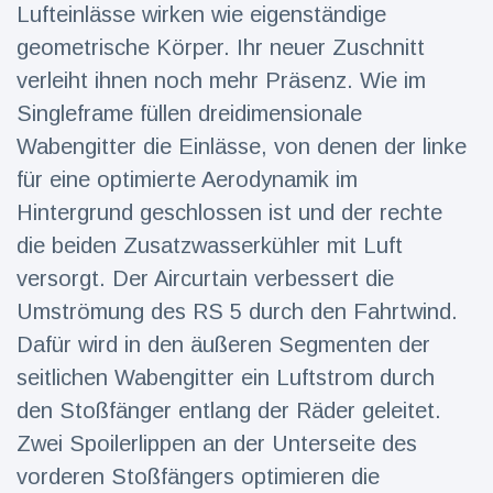
16 Juli
38
Lufteinlässe wirken wie eigenständige
Warnung
Aufrufe
und Hitze
geometrische Körper. Ihr neuer Zuschnitt
in New
verleiht ihnen noch mehr Präsenz. Wie im
York
Singleframe füllen dreidimensionale
Wabengitter die Einlässe, von denen der linke
für eine optimierte Aerodynamik im
Hintergrund geschlossen ist und der rechte
die beiden Zusatzwasserkühler mit Luft
versorgt. Der Aircurtain verbessert die
Umströmung des RS 5 durch den Fahrtwind.
Dafür wird in den äußeren Segmenten der
seitlichen Wabengitter ein Luftstrom durch
den Stoßfänger entlang der Räder geleitet.
Zwei Spoilerlippen an der Unterseite des
vorderen Stoßfängers optimieren die