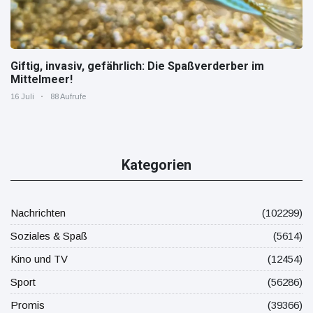
Giftig, invasiv, gefährlich: Die Spaßverderber im
Mittelmeer!
16 Juli
88 Aufrufe
Kategorien
Nachrichten
(102299)
Soziales & Spaß
(5614)
Kino und TV
(12454)
Sport
(56286)
Promis
(39366)