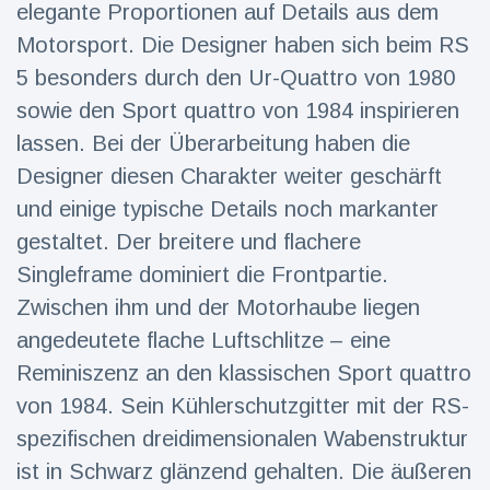
elegante Proportionen auf Details aus dem
Reisen & Abenteuer
(2252)
Motorsport. Die Designer haben sich beim RS
5 besonders durch den Ur-Quattro von 1980
sowie den Sport quattro von 1984 inspirieren
Neueste
lassen. Bei der Überarbeitung haben die
Nachrichten
Designer diesen Charakter weiter geschärft
"Das alte
und einige typische Details noch markanter
England":
gestaltet. Der breitere und flachere
Fans
16 Juli
76
frustriert
Aufrufe
Singleframe dominiert die Frontpartie.
nach WM-
Zwischen ihm und der Motorhaube liegen
Aus
Sorge um
angedeutete flache Luftschlitze – eine
Jungstorch
nimmt
Reminiszenz an den klassischen Sport quattro
16 Juli
51
glückliche
Aufrufe
von 1984. Sein Kühlerschutzgitter mit der RS-
Wendung
spezifischen dreidimensionalen Wabenstruktur
Vor WM-
Finale:
ist in Schwarz glänzend gehalten. Die äußeren
Rauch-