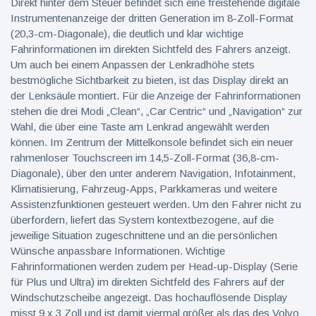
Direkt hinter dem Steuer befindet sich eine freistehende digitale
Instrumentenanzeige der dritten Generation im 8-Zoll-Format
(20,3-cm-Diagonale), die deutlich und klar wichtige
Fahrinformationen im direkten Sichtfeld des Fahrers anzeigt.
Um auch bei einem Anpassen der Lenkradhöhe stets
bestmögliche Sichtbarkeit zu bieten, ist das Display direkt an
der Lenksäule montiert. Für die Anzeige der Fahrinformationen
stehen die drei Modi „Clean“, „Car Centric“ und „Navigation“ zur
Wahl, die über eine Taste am Lenkrad angewählt werden
können. Im Zentrum der Mittelkonsole befindet sich ein neuer
rahmenloser Touchscreen im 14,5-Zoll-Format (36,8-cm-
Diagonale), über den unter anderem Navigation, Infotainment,
Klimatisierung, Fahrzeug-Apps, Parkkameras und weitere
Assistenzfunktionen gesteuert werden. Um den Fahrer nicht zu
überfordern, liefert das System kontextbezogene, auf die
jeweilige Situation zugeschnittene und an die persönlichen
Wünsche anpassbare Informationen. Wichtige
Fahrinformationen werden zudem per Head-up-Display (Serie
für Plus und Ultra) im direkten Sichtfeld des Fahrers auf der
Windschutzscheibe angezeigt. Das hochauflösende Display
misst 9 x 3 Zoll und ist damit viermal größer als das des Volvo