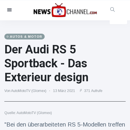
Kategorien
Nachrichten
(102299)
Soziales & Spaß
(5614)
AUTOS & MOTOR
Der Audi RS 5
Kino und TV
(12454)
Sport
(56286)
Sportback - Das
Promis
(39366)
Exterieur design
Mode & Schönheit
(2776)
Autos & Motor
(15246)
Von AutoMotoTV (Glomex)
13 März 2021
371 Aufrufe
Essen und Trinken
(7199)
Gaming
(3575)
Quelle: AutoMotoTV (Glomex)
Lifestyle
(30318)
Gesundheit & Fitness
"Bei den überarbeiteten RS 5-Modellen treffen
(8534)