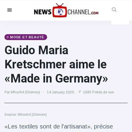
Catégories
Nouvelles
(4825)
Social et amusant
(155)
MODE ET BEAUTÉ
Guido Maria
Cinéma et télévision
(81)
Sport
(237)
Kretschmer aime le
Célébrités
(13938)
«Made in Germany»
Mode et beauté
(122)
Voitures et moteurs
(5997)
Par Mhoch4 (Glomex)
14 January 2020
1685 Points de vue
Nourriture et boissons
(79)
Jeux
(160)
Source: Mhoch4 (Glomex)
Mode de vie et divertissement
(121)
«Les textiles sont de l'artisanat», précise
Santé et forme physique
(73)