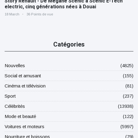
Story Renault - De Mégane Scénic à Scénic E-Tech
electric, cinq générations nées à Douai
18 March
36 Points de vue
Catégories
Nouvelles
(4825)
Social et amusant
(155)
Cinéma et télévision
(81)
Sport
(237)
Célébrités
(13938)
Mode et beauté
(122)
Voitures et moteurs
(5997)
Nourriture et boissons
(79)