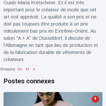
Guido Maria Kretschmer. Et il est très
Voyage et aventure
(77)
important pour le créateur de mode que cet
art soit apprécié. La qualité a son prix et ne
doit pas toujours être produite à un prix
Dernières nouvelles
ridiculement bas prix en Extrême-Orient. Au
salon "A + A" de Düsseldorf, il discute de
2023 Citroën
ë-C3 Reveal
l'Allemagne en tant que lieu de production et
18 March
35
de la fabrication durable de vêtements de
Points de vue
créateurs
Ferrari SP-8 -
Le Roadster
Shopping:
De
Et
A
dérivé de la
18 March
22
F8 Spider est
Points de vue
Postes connexes
le dernier
One-Off de
Lotus dévoile
Maranello
Emeya, sa
première
18 March
22
Hyper-GT
Points de vue