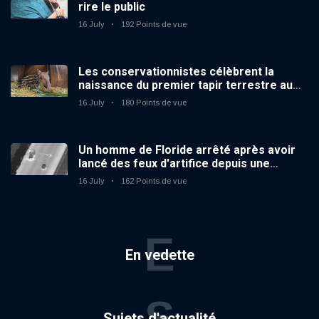
rire le public
16 July
192 Points de vue
Les conservationnistes célèbrent la
naissance du premier tapir terrestre au
zoo du Royaume-Uni depuis 14 ans
16 July
180 Points de vue
Un homme de Floride arrêté après avoir
lancé des feux d'artifice depuis une
voiture en mouvement
16 July
162 Points de vue
E
En vedette
S
Sujets d'actualité