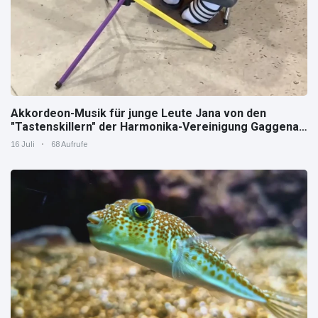
Akkordeon-Musik für junge Leute Jana von den
"Tastenskillern" der Harmonika-Vereinigung Gaggenau
zeigt, wie "jung" das Instrument sein kann.
16 Juli
68 Aufrufe