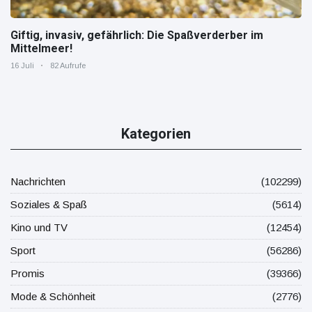
Giftig, invasiv, gefährlich: Die Spaßverderber im
Mittelmeer!
16 Juli
82 Aufrufe
Kategorien
Nachrichten
(102299)
Soziales & Spaß
(5614)
Kino und TV
(12454)
Sport
(56286)
Promis
(39366)
Mode & Schönheit
(2776)