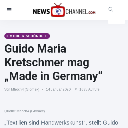
Kategorien
Nachrichten
(102299)
Soziales & Spaß
(5614)
MODE & SCHÖNHEIT
Guido Maria
Kino und TV
(12454)
Sport
(56286)
Kretschmer mag
Promis
(39366)
„Made in Germany“
Mode & Schönheit
(2776)
Autos & Motor
(15246)
Von Mhoch4 (Glomex)
14 Januar 2020
1685 Aufrufe
Essen und Trinken
(7199)
Gaming
(3575)
Quelle: Mhoch4 (Glomex)
Lifestyle
(30318)
Gesundheit & Fitness
„Textilien sind Handwerkskunst“, stellt Guido
(8534)