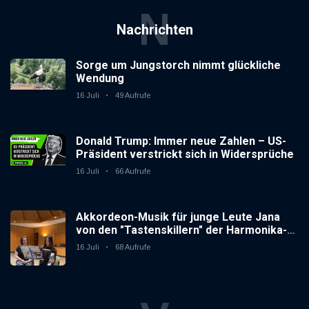
N
Nachrichten
Sorge um Jungstorch nimmt glückliche
Wendung
16 Juli
49 Aufrufe
Donald Trump: Immer neue Zahlen – US-
Präsident verstrickt sich in Widersprüche
16 Juli
66 Aufrufe
Akkordeon-Musik für junge Leute Jana
von den "Tastenskillern" der Harmonika-
Vereinigung Gaggenau zeigt, wie "jung"
16 Juli
68 Aufrufe
das Instrument sein kann.