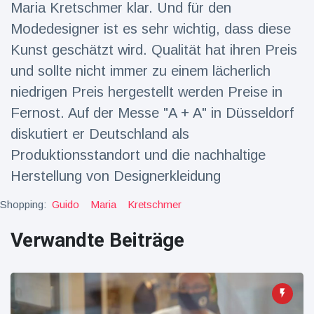
Maria Kretschmer klar. Und für den
Reisen & Abenteuer
(2252)
Modedesigner ist es sehr wichtig, dass diese
Kunst geschätzt wird. Qualität hat ihren Preis
und sollte nicht immer zu einem lächerlich
Neueste
niedrigen Preis hergestellt werden Preise in
Nachrichten
Fernost. Auf der Messe "A + A" in Düsseldorf
"Das alte
diskutiert er Deutschland als
England":
Produktionsstandort und die nachhaltige
Fans
16 Juli
71
frustriert
Aufrufe
Herstellung von Designerkleidung
nach WM-
Aus
Shopping:
Guido
Maria
Kretschmer
Sorge um
Jungstorch
nimmt
Verwandte Beiträge
16 Juli
49
glückliche
Aufrufe
Wendung
Vor WM-
Finale:
Rauch-