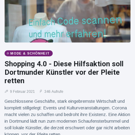
16 Juli
37
Warnung
Aufrufe
und Hitze
in New
York
MODE & SCHÖNHEIT
Shopping 4.0 - Diese Hilfsaktion soll
Dortmunder Künstler vor der Pleite
retten
9 Februar 2021
346 Aufrufe
Geschlossene Geschäfte, stark eingebremste Wirtschaft und
komplett stillgelegt: Events und Kulturveranstaltungen. Corona
macht vielen zu schaffen und bedroht ihre Existenz. Eine Aktion
in Dortmund lädt nun zum modernen Schaufensterbummel und
soll lokale Künstler, die derzeit erschwert oder gar nicht arbeiten
können, vor der Pleite retten.