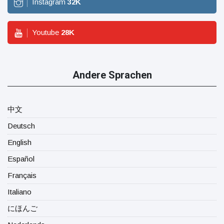
Instagram
32
K
Youtube
28
K
Andere Sprachen
中文
Deutsch
English
Español
Français
Italiano
にほんご