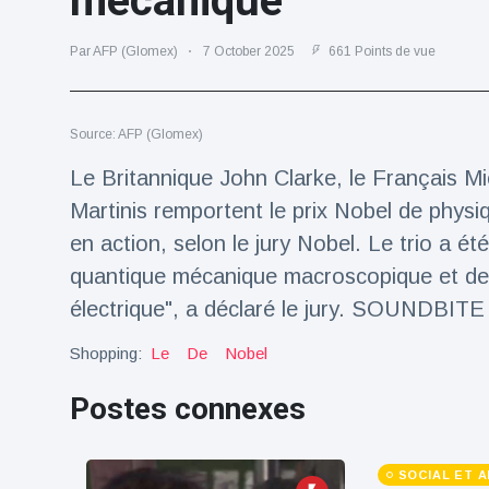
mécanique
Voyage et aventure
(77)
Par AFP (Glomex)
7 October 2025
661 Points de vue
Dernières nouvelles
Source: AFP (Glomex)
Le Britannique John Clarke, le Français Mi
2023 Citroën
ë-C3 Reveal
Martinis remportent le prix Nobel de physiq
18 March
33
Points de vue
en action, selon le jury Nobel. Le trio a 
quantique mécanique macroscopique et de la
Ferrari SP-8 -
électrique", a déclaré le jury. SOUNDBITE
Le Roadster
dérivé de la
18 March
21
Shopping:
Le
De
Nobel
F8 Spider est
Points de vue
le dernier
One-Off de
Postes connexes
Lotus dévoile
Maranello
Emeya, sa
première
18 March
22
SOCIAL ET 
Hyper-GT
Points de vue