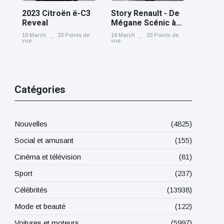
2023 Citroën ë-C3
Story Renault - De
Reveal
Mégane Scénic à
Scénic E-Tech
18 March
33 Points de
18 March
33 Points de
electric, cinq
vue
vue
générations nées
à Douai
Catégories
Nouvelles
(4825)
Social et amusant
(155)
Cinéma et télévision
(81)
Sport
(237)
Célébrités
(13938)
Mode et beauté
(122)
Voitures et moteurs
(5997)