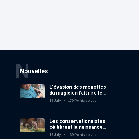
N
Nouvelles
L'évasion des menottes
du magicien fait rire le
public
16 July
179 Points de vue
Les conservationnistes
célèbrent la naissance
du premier tapir
16 July
169 Points de vue
terrestre au zoo du