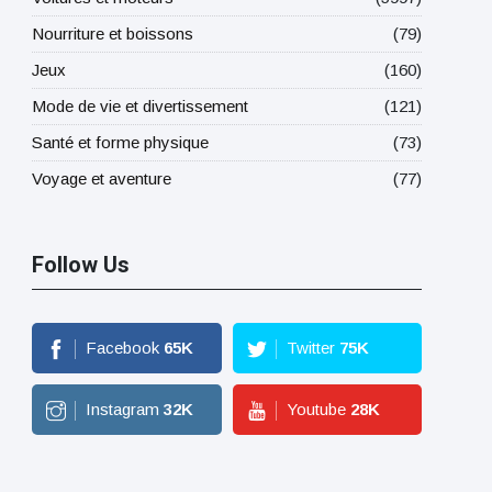
Nourriture et boissons
(79)
Jeux
(160)
Mode de vie et divertissement
(121)
Santé et forme physique
(73)
Voyage et aventure
(77)
Follow Us
Facebook
65
K
Twitter
75
K
Instagram
32
K
Youtube
28
K