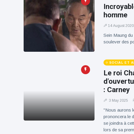
100électrique
Incroyab
homme
14 August 2020
Sein Maung du 
soulever des 
SOCIAL ET 
Le roi Ch
d'ouvertu
: Carney
3 May 2025
"Nous aurons le 
prononcera le d
se joindra à ce
lors de sa pre