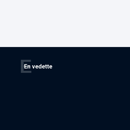
E
En vedette