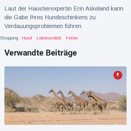
Laut der Haustierexpertin Erin Askeland kann
Reisen & Abenteuer
(2252)
die Gabe Ihres Hundeschinkens zu
Verdauungsproblemen führen
Neueste
Shopping:
Hund
Lebensmittel
Ferien
Nachrichten
Verwandte Beiträge
"Das alte
England":
Fans
16 Juli
75
frustriert
Aufrufe
nach WM-
Aus
Sorge um
Jungstorch
nimmt
16 Juli
50
glückliche
Aufrufe
Wendung
Vor WM-
Finale:
Rauch-