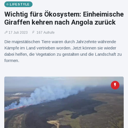
16 Juli
37
Warnung
Aufrufe
LIFESTYLE
und Hitze
Wichtig fürs Ökosystem: Einheimische
in New
York
Giraffen kehren nach Angola zurück
17 Juli 2023
167 Aufrufe
Die majestätischen Tiere waren durch Jahrzehnte währende
Kämpfe im Land vertrieben worden. Jetzt können sie wieder
dabei helfen, die Vegetation zu gestalten und die Landschaft zu
formen.