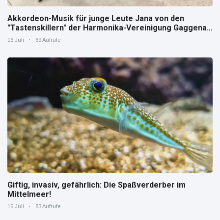
Akkordeon-Musik für junge Leute Jana von den
"Tastenskillern" der Harmonika-Vereinigung Gaggenau
zeigt, wie "jung" das Instrument sein kann.
16 Juli
69 Aufrufe
Giftig, invasiv, gefährlich: Die Spaßverderber im
Mittelmeer!
16 Juli
83 Aufrufe