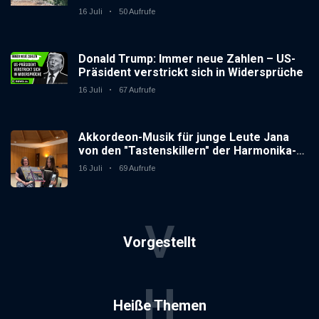
16 Juli
50 Aufrufe
Donald Trump: Immer neue Zahlen – US-
Präsident verstrickt sich in Widersprüche
16 Juli
67 Aufrufe
Akkordeon-Musik für junge Leute Jana
von den "Tastenskillern" der Harmonika-
Vereinigung Gaggenau zeigt, wie "jung"
16 Juli
69 Aufrufe
das Instrument sein kann.
V
Vorgestellt
H
Heiße Themen