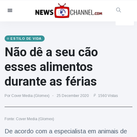
Categorias
Notícias
(4825)
Social & Diversão
(155)
ESTILO DE VIDA
Não dê a seu cão
Cinema & TV
(81)
Desporto
(237)
esses alimentos
Celebridades
(13938)
durante as férias
Moda e Beleza
(122)
Automóveis & Motor
(5997)
Por Cover Media (Glomex)
25 December 2020
1560 Vistas
Comida e bebida
(79)
Jogos
(160)
Fonte: Cover Media (Glomex)
Estilo de Vida
(121)
Saúde e Aptidão Física
(73)
De acordo com a especialista em animais de