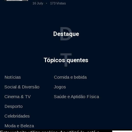
movimento
16 July
173 Vistas
D
Destaque
T
Tópicos quentes
Notícias
Comida e bebida
Social & Diversão
Jogos
Cinema & TV
Saúde e Aptidão Física
Desporto
Celebridades
Moda e Beleza