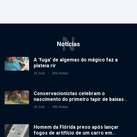
N
Notícias
A 'fuga' de algemas do mágico faz a
plateia rir
16 July
205 Vistas
Conservacionistas celebram o
nascimento do primeiro tapir de baixas
terras no zoológico do Reino Unido em 14
16 July
195 Vistas
anos
Homem da Flórida preso após lançar
fogos de artifício de um carro em