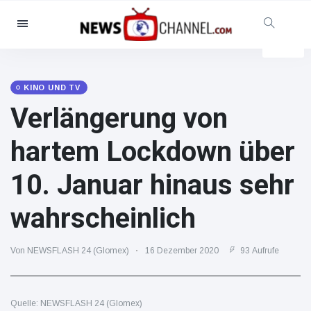
Kategorien
Nachrichten
(102299)
Soziales & Spaß
(5614)
KINO UND TV
Verlängerung von
Kino und TV
(12454)
Sport
(56286)
hartem Lockdown über
Promis
(39366)
10. Januar hinaus sehr
Mode & Schönheit
(2776)
Autos & Motor
(15246)
wahrscheinlich
Essen und Trinken
(7199)
Gaming
(3575)
Von NEWSFLASH 24 (Glomex)
16 Dezember 2020
93 Aufrufe
Lifestyle
(30318)
Gesundheit & Fitness
Quelle: NEWSFLASH 24 (Glomex)
(8534)