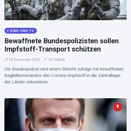
16 Juli
37
Warnung
Aufrufe
und Hitze
in New
York
KINO UND TV
Bewaffnete Bundespolizisten sollen
Impfstoff-Transport schützen
18 Dezember 2020
87 Aufrufe
Die Bundespolizei wird einem Bericht zufolge mit bewaffneten
Begleitkommandos den Corona-Impfstoff in die Zentrallager
der Länder eskortieren.