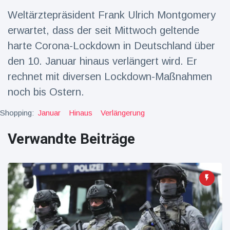
Weltärztepräsident Frank Ulrich Montgomery
Reisen & Abenteuer
(2252)
erwartet, dass der seit Mittwoch geltende
harte Corona-Lockdown in Deutschland über
Neueste
den 10. Januar hinaus verlängert wird. Er
Nachrichten
rechnet mit diversen Lockdown-Maßnahmen
noch bis Ostern.
"Das alte
England":
Shopping:
Januar
Hinaus
Verlängerung
Fans
16 Juli
68
frustriert
Aufrufe
nach WM-
Verwandte Beiträge
Aus
Sorge um
Jungstorch
nimmt
16 Juli
49
glückliche
Aufrufe
Wendung
Vor WM-
Finale:
Rauch-