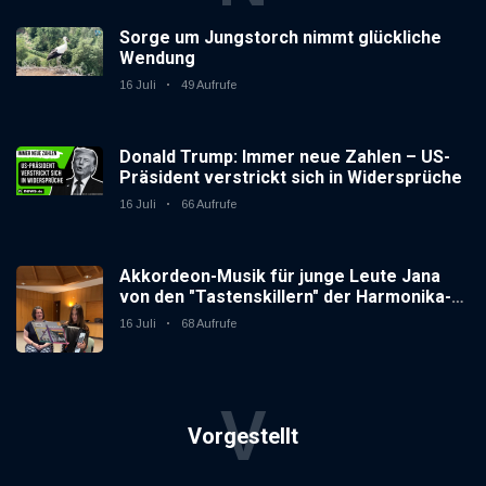
Sorge um Jungstorch nimmt glückliche
Wendung
16 Juli
49 Aufrufe
Donald Trump: Immer neue Zahlen – US-
Präsident verstrickt sich in Widersprüche
16 Juli
66 Aufrufe
Akkordeon-Musik für junge Leute Jana
von den "Tastenskillern" der Harmonika-
Vereinigung Gaggenau zeigt, wie "jung"
16 Juli
68 Aufrufe
das Instrument sein kann.
V
Vorgestellt