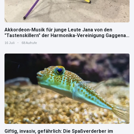
Akkordeon-Musik für junge Leute Jana von den
"Tastenskillern" der Harmonika-Vereinigung Gaggenau
zeigt, wie "jung" das Instrument sein kann.
16 Juli
68 Aufrufe
Giftig, invasiv, gefährlich: Die Spaßverderber im