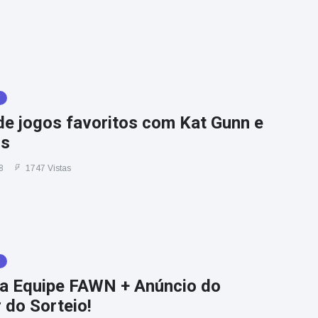
V
e jogos favoritos com Kat Gunn e
ss
8
1747 Vistas
V
a Equipe FAWN + Anúncio do
 do Sorteio!