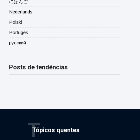
にほんご
Nederlands
Polski
Portugês
русский
Posts de tendências
T
Tópicos quentes