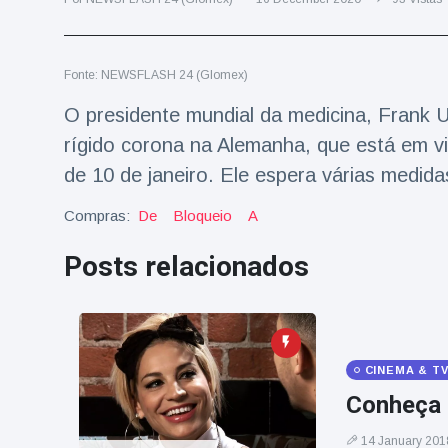
Viagens & Aventura
(77)
Fonte: NEWSFLASH 24 (Glomex)
Notícias mais recentes
O presidente mundial da medicina, Frank 
A 'fuga' de
rígido corona na Alemanha, que está em vi
algemas do
de 10 de janeiro. Ele espera várias medid
mágico faz a
16 July
192 Vistas
plateia rir
Compras:
De
Bloqueio
A
Conservacionistas
Posts relacionados
celebram o
nascimento do
16 July
180 Vistas
primeiro tapir de
baixas terras no
zoológico do
Homem da Flórida
Reino Unido em 14
CINEMA & T
preso após lançar
anos
fogos de artifício
Conheça 
16 July
162 Vistas
de um carro em
movimento
14 January 201