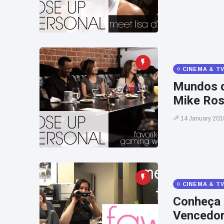
CINEMA & T
Mundos d
Mike Ro
14 January 201
CINEMA & T
Conheça 
Vencedor