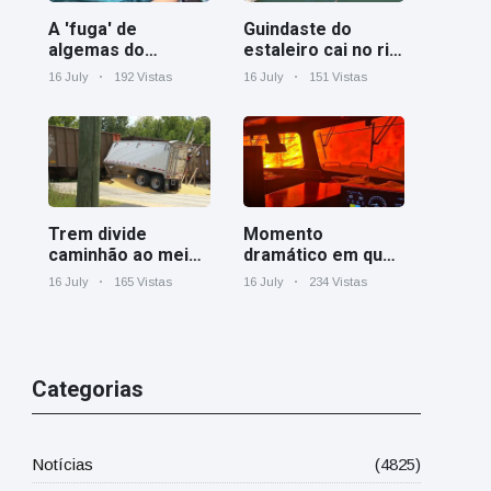
A 'fuga' de
Guindaste do
algemas do
estaleiro cai no rio
mágico faz a
Cooper perto de
16 July
192 Vistas
16 July
151 Vistas
plateia rir
Charleston
Trem divide
Momento
caminhão ao meio
dramático em que
em cruzamento
um trem de carga
16 July
165 Vistas
16 July
234 Vistas
ferroviário na
canadense é
Geórgia
cercado por
incêndio florestal
em Ontário
Categorias
Notícias
(4825)