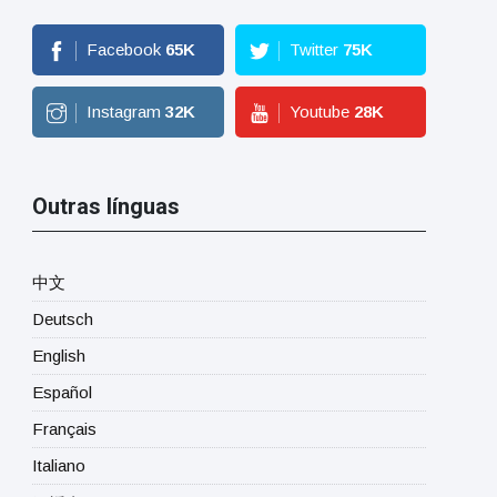
Facebook
65
K
Twitter
75
K
Instagram
32
K
Youtube
28
K
Outras línguas
中文
Deutsch
English
Español
Français
Italiano