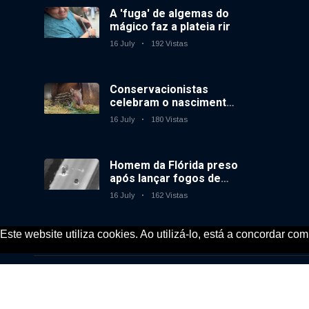
A 'fuga' de algemas do
mágico faz a plateia rir
16 July
192 Vistas
Conservacionistas
celebram o nascimento
do primeiro tapir de
16 July
180 Vistas
baixas terras no
zoológico do Reino
Unido em 14 anos
Homem da Flórida preso
após lançar fogos de
artifício de um carro em
16 July
162 Vistas
movimento
Este website utiliza cookies. Ao utilizá-lo, está a concordar co
© 2020, KV-GmbH | All rights reserved