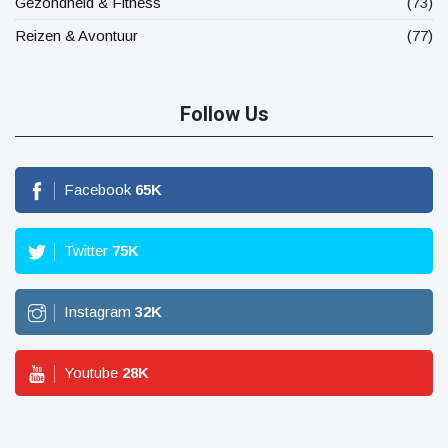
Gezondheid & Fitness
(73)
Reizen & Avontuur
(77)
Follow Us
Facebook
65
K
Twitter
75
K
Instagram
32
K
Youtube
28
K