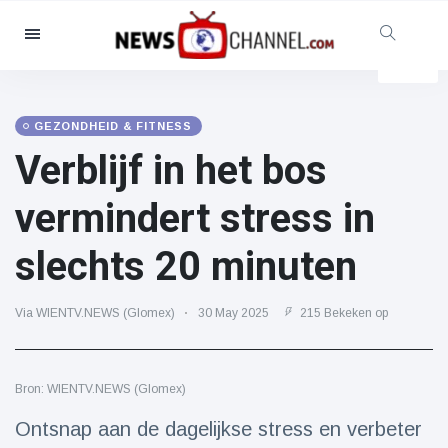
Categorieën
Nieuws
(4825)
Maatschappelijk & Leuk
(155)
GEZONDHEID & FITNESS
Verblijf in het bos
Bioscoop & TV
(81)
Sport
(237)
vermindert stress in
Beroemdheden
(13938)
slechts 20 minuten
Mode & Schoonheid
(122)
Auto's & Motor
(5997)
Via WIENTV.NEWS (Glomex)
30 May 2025
215 Bekeken op
Eten & drinken
(79)
Gaming
(160)
Bron: WIENTV.NEWS (Glomex)
Levensstijl
(121)
Gezondheid & Fitness
(73)
Ontsnap aan de dagelijkse stress en verbeter