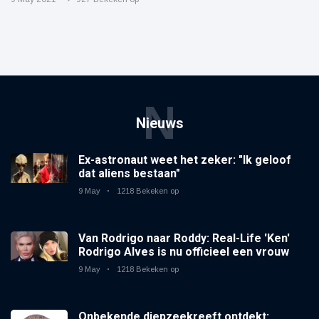
N
Nieuws
Ex-astronaut weet het zeker: "Ik geloof
dat aliens bestaan"
9 May
1218 Bekeken op
Van Rodrigo naar Roddy: Real-Life 'Ken'
Rodrigo Alves is nu officieel een vrouw
9 May
1218 Bekeken op
Onbekende diepzeekreeft ontdekt: