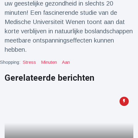
uw geestelijke gezondheid in slechts 20
Reizen & Avontuur
(77)
minuten! Een fascinerende studie van de
Medische Universiteit Wenen toont aan dat
Laatste nieuws
korte verblijven in natuurlijke boslandschappen
meetbare ontspanningseffecten kunnen
Draakachtig
zeedier
hebben.
aangespoeld
17 July
44 Bekeken
op
Shopping:
Stress
Minuten
Aan
Gerelateerde berichten
Adembenemende
beelden:
acrobaat toont
17 July
31 Bekeken
spectaculaire
op
stunts
Een van de
grootste
radiotelescopen
9 May
16036 Bekeken
ter wereld stort
op
in