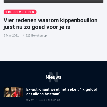
BEROEMDHEDEN
Vier redenen waarom kippenbouillon
juist nu zo goed voor je is
9 May 2021
927 Bekeken op
N
Nieuws
Ex-astronaut weet het zeker: "Ik geloof
dat aliens bestaan"
9 May
1218 Bekeken op