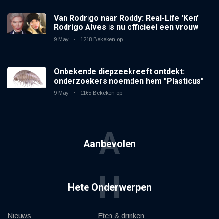
Van Rodrigo naar Roddy: Real-Life 'Ken'
Rodrigo Alves is nu officieel een vrouw
9 May
1218 Bekeken op
Onbekende diepzeekreeft ontdekt:
onderzoekers noemden hem "Plasticus"
9 May
1165 Bekeken op
A
Aanbevolen
H
Hete Onderwerpen
Nieuws
Eten & drinken