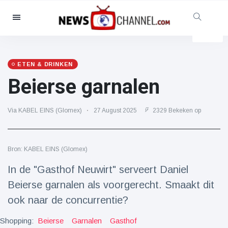
Categorieën
Nieuws
(4825)
Maatschappelijk & Leuk
(155)
ETEN & DRINKEN
Beierse garnalen
Bioscoop & TV
(81)
Sport
(237)
Via KABEL EINS (Glomex)
27 August 2025
2329 Bekeken op
Beroemdheden
(13938)
Mode & Schoonheid
(122)
Auto's & Motor
(5997)
Bron: KABEL EINS (Glomex)
Eten & drinken
(79)
In de "Gasthof Neuwirt" serveert Daniel
Gaming
(160)
Beierse garnalen als voorgerecht. Smaakt dit
ook naar de concurrentie?
Levensstijl
(121)
Gezondheid & Fitness
(73)
Shopping:
Beierse
Garnalen
Gasthof