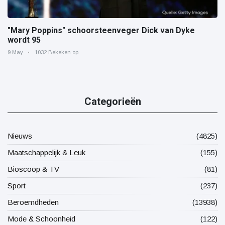
"Mary Poppins" schoorsteenveger Dick van Dyke
wordt 95
9 May
1032 Bekeken op
Categorieën
Nieuws
(4825)
Maatschappelijk & Leuk
(155)
Bioscoop & TV
(81)
Sport
(237)
Beroemdheden
(13938)
Mode & Schoonheid
(122)