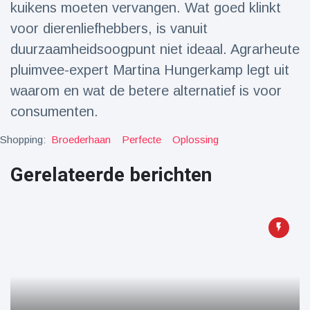
kuikens moeten vervangen. Wat goed klinkt
Reizen & Avontuur
(77)
voor dierenliefhebbers, is vanuit
duurzaamheidsoogpunt niet ideaal. Agrarheute
Laatste nieuws
pluimvee-expert Martina Hungerkamp legt uit
waarom en wat de betere alternatief is voor
Draakachtig
zeedier
consumenten.
aangespoeld
17 July
44 Bekeken
op
Shopping:
Broederhaan
Perfecte
Oplossing
Gerelateerde berichten
Adembenemende
beelden:
acrobaat toont
17 July
31 Bekeken
spectaculaire
op
stunts
Een van de
grootste
radiotelescopen
9 May
16035 Bekeken
ter wereld stort
op
in