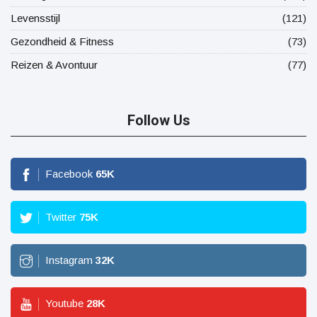
Levensstijl
(121)
Gezondheid & Fitness
(73)
Reizen & Avontuur
(77)
Follow Us
Facebook
65
K
Twitter
75
K
Instagram
32
K
Youtube
28
K