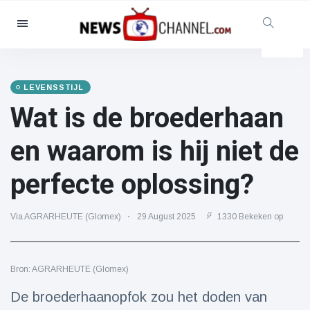
Categorieën
Nieuws
(4825)
Maatschappelijk & Leuk
(155)
LEVENSSTIJL
Wat is de broederhaan
Bioscoop & TV
(81)
Sport
(237)
en waarom is hij niet de
Beroemdheden
(13938)
perfecte oplossing?
Mode & Schoonheid
(122)
Auto's & Motor
(5997)
Via AGRARHEUTE (Glomex)
29 August 2025
1330 Bekeken op
Eten & drinken
(79)
Gaming
(160)
Bron: AGRARHEUTE (Glomex)
Levensstijl
(121)
Gezondheid & Fitness
(73)
De broederhaanopfok zou het doden van