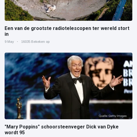
Een van de grootste radiotelescopen ter wereld stort
in
9 May
16035 Bekeken op
"Mary Poppins" schoorsteenveger Dick van Dyke
wordt 95