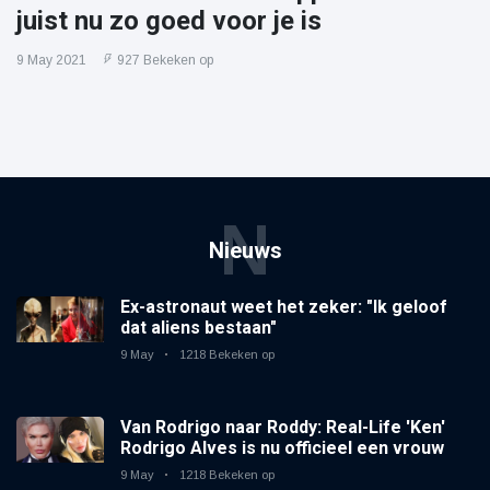
juist nu zo goed voor je is
9 May 2021
927 Bekeken op
N
Nieuws
Ex-astronaut weet het zeker: "Ik geloof
dat aliens bestaan"
9 May
1218 Bekeken op
Van Rodrigo naar Roddy: Real-Life 'Ken'
Rodrigo Alves is nu officieel een vrouw
9 May
1218 Bekeken op