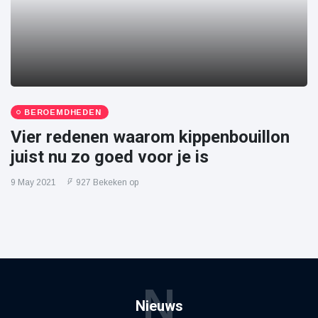
BEROEMDHEDEN
Vier redenen waarom kippenbouillon
juist nu zo goed voor je is
9 May 2021
927 Bekeken op
N
Nieuws