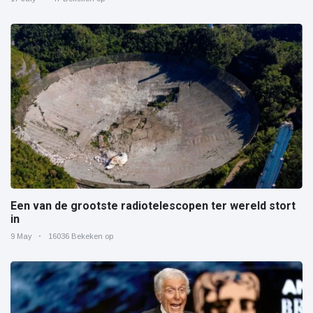
Een van de grootste radiotelescopen ter wereld stort
in
9 May
16036 Bekeken op