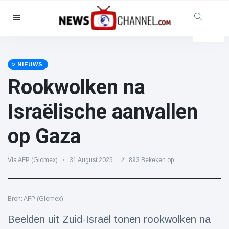
Categorieën
Nieuws
(4825)
Maatschappelijk & Leuk
(155)
NIEUWS
Rookwolken na
Bioscoop & TV
(81)
Sport
(237)
Israëlische aanvallen
Beroemdheden
(13938)
op Gaza
Mode & Schoonheid
(122)
Auto's & Motor
(5997)
Via AFP (Glomex)
31 August 2025
893 Bekeken op
Eten & drinken
(79)
Gaming
(160)
Bron: AFP (Glomex)
Levensstijl
(121)
Gezondheid & Fitness
(73)
Beelden uit Zuid-Israël tonen rookwolken na