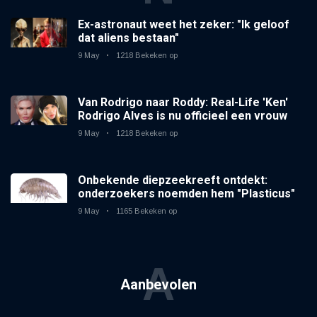
Ex-astronaut weet het zeker: "Ik geloof
dat aliens bestaan"
9 May
1218 Bekeken op
Van Rodrigo naar Roddy: Real-Life 'Ken'
Rodrigo Alves is nu officieel een vrouw
9 May
1218 Bekeken op
Onbekende diepzeekreeft ontdekt:
onderzoekers noemden hem "Plasticus"
9 May
1165 Bekeken op
A
Aanbevolen