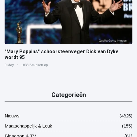
"Mary Poppins" schoorsteenveger Dick van Dyke
wordt 95
9 May
1033 Bekeken op
Categorieën
Nieuws
(4825)
Maatschappelijk & Leuk
(155)
Bioscoop & TV
(81)