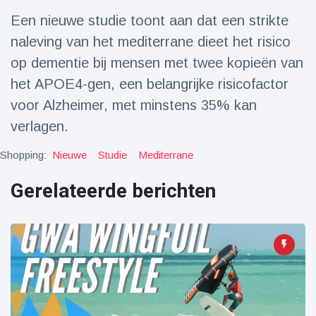
Reizen & Avontuur
(77)
Een nieuwe studie toont aan dat een strikte
naleving van het mediterrane dieet het risico
Laatste nieuws
op dementie bij mensen met twee kopieën van
het APOE4-gen, een belangrijke risicofactor
Draakachtig
voor Alzheimer, met minstens 35% kan
zeedier
verlagen.
aangespoeld
17 July
43 Bekeken
op
Shopping:
Nieuwe
Studie
Mediterrane
Adembenemende
Gerelateerde berichten
beelden:
acrobaat toont
17 July
30 Bekeken
spectaculaire
op
stunts
Een van de
grootste
radiotelescopen
9 May
16035 Bekeken
ter wereld stort
op
in