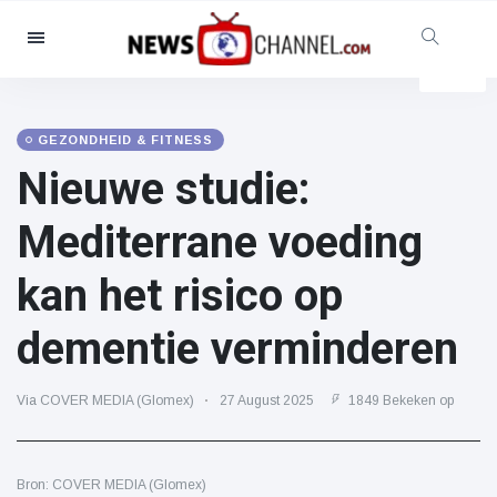
Categorieën
Nieuws
(4825)
Maatschappelijk & Leuk
(155)
GEZONDHEID & FITNESS
Nieuwe studie:
Bioscoop & TV
(81)
Sport
(237)
Mediterrane voeding
Beroemdheden
(13938)
kan het risico op
Mode & Schoonheid
(122)
Auto's & Motor
(5997)
dementie verminderen
Eten & drinken
(79)
Gaming
(160)
Via COVER MEDIA (Glomex)
27 August 2025
1849 Bekeken op
Levensstijl
(121)
Gezondheid & Fitness
(73)
Bron: COVER MEDIA (Glomex)