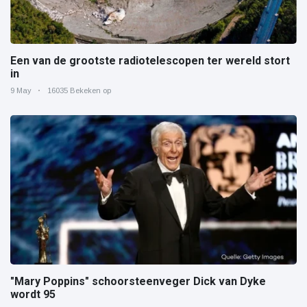
Een van de grootste radiotelescopen ter wereld stort
in
9 May
16035 Bekeken op
"Mary Poppins" schoorsteenveger Dick van Dyke
wordt 95