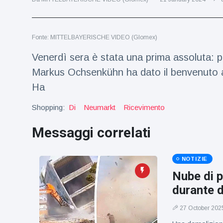
Viaggi e avventura
(77)
Fonte: MITTELBAYERISCHE VIDEO (Glomex)
Ultime notizie
Venerdì sera è stata una prima assoluta: p
Dylan
Markus Ochsenkühn ha dato il benvenuto a ci
Sprouse e
Ha
Barbara
15 July
49
Palvin
Visualizzazioni
rivelano di
Shopping:
Di
Neumarkt
Ricevimento
aspettare
Millie Bobby
una
Messaggi correlati
Brown
bambina
incoraggia
15 July
71
sua figlia ad
Visualizzazioni
NOTIZIE
essere
creativa
Nube di p
Anne
durante d
Hathaway
definisce
14 July
30
Tom
Visualizzazioni
27 October 202
Holland 'il