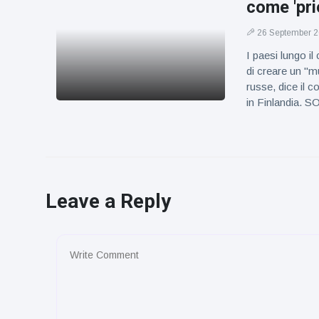
come 'pri
26 September 
I paesi lungo i
di creare un "mu
russe, dice il c
in Finlandia.
Leave a Reply