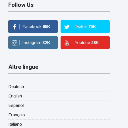
Follow Us
Facebook
65
K
Twitter
75
K
Instagram
32
K
Youtube
28
K
Altre lingue
Deutsch
English
Español
Français
Italiano