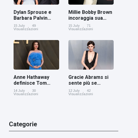
Dylan Sprouse e
Millie Bobby Brown
Barbara Palvin
incoraggia sua
rivelano di
figlia ad essere
15 July
49
15 July
71
aspettare una
creativa
Visualizzazioni
Visualizzazioni
bambina
Anne Hathaway
Gracie Abrams si
definisce Tom
sente più se
Holland 'il figlio dei
stessa con i capelli
14 July
30
12 July
42
sogni’
corti
Visualizzazioni
Visualizzazioni
Categorie