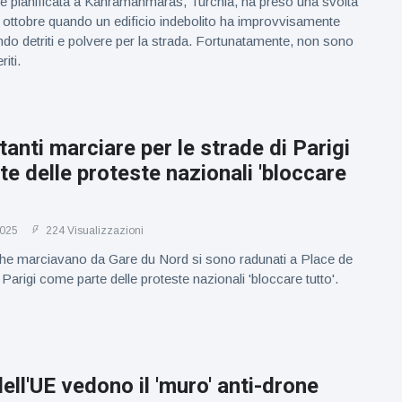
e pianificata a Kahramanmaras, Turchia, ha preso una svolta
21 ottobre quando un edificio indebolito ha improvvisamente
o detriti e polvere per la strada. Fortunatamente, non sono
riti.
tanti marciare per le strade di Parigi
e delle proteste nazionali 'bloccare
2025
224 Visualizzazioni
che marciavano da Gare du Nord si sono radunati a Place de
Parigi come parte delle proteste nazionali 'bloccare tutto'.
dell'UE vedono il 'muro' anti-drone