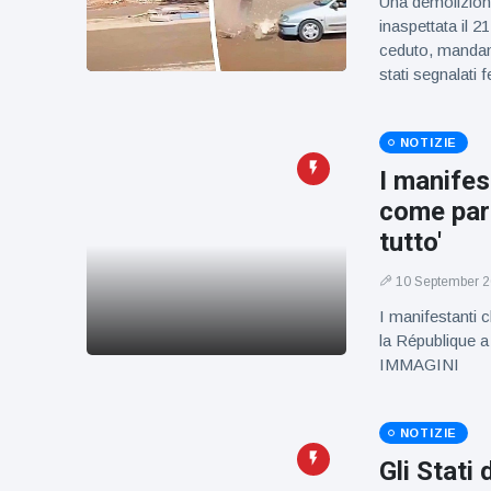
Una demolizion
figlio dei
inaspettata il 
sogni’
ceduto, mandand
stati segnalati fe
NOTIZIE
I manifes
come part
tutto'
10 September 
I manifestanti 
la République a 
IMMAGINI
NOTIZIE
Gli Stati 