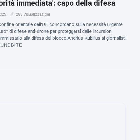
orità immediata': capo della difesa
2025
288 Visualizzazioni
l confine orientale dell'UE concordano sulla necessità urgente
ro" di difese anti-drone per proteggersi dalle incursioni
ommissario alla difesa del blocco Andrius Kubilius ai giornalisti
 SOUNDBITE