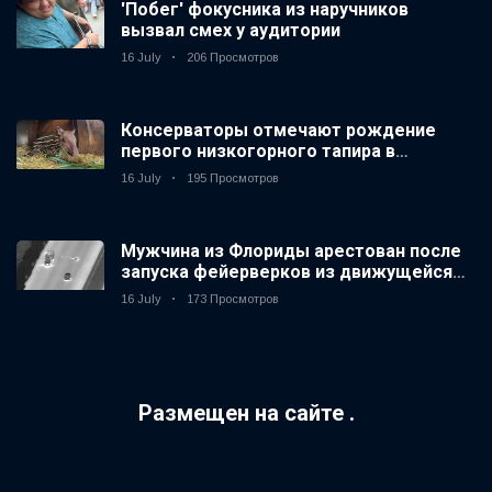
'Побег' фокусника из наручников
вызвал смех у аудитории
16 July
206 Просмотров
Консерваторы отмечают рождение
первого низкогорного тапира в
зоопарке Великобритании за 14 лет
16 July
195 Просмотров
Мужчина из Флориды арестован после
запуска фейерверков из движущейся
машины
16 July
173 Просмотров
Размещен на сайте .