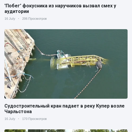
'Побег' фокусника из наручников вызвал смех у
аудитории
16 July
206 Просмотров
Судостроительный кран падает в реку Купер возле
Чарльстона
16 July
170 Просмотров