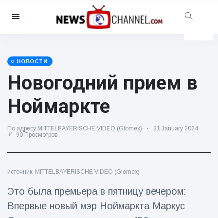
Категории
Новости
(4825)
Социально-развлекательный
НОВОСТИ
(155)
Новогодний прием в
Кино и телевидение
(81)
Ноймаркте
Спорт
(237)
Знаменитости
(13938)
По адресу MITTELBAYERISCHE VIDEO (Glomex)
21 January 2024
90 Просмотров
Мода и красота
(122)
Автомобили и мотор
(5997)
Еда и напитки
(79)
источник: MITTELBAYERISCHE VIDEO (Glomex)
Игры
(160)
Это была премьера в пятницу вечером:
Стиль жизни и досуг
(121)
Впервые новый мэр Ноймаркта Маркус
Здоровье и фитнес
(73)