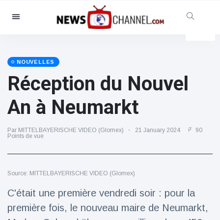
Catégories
Nouvelles
(4825)
Social et amusant
(155)
NOUVELLES
Réception du Nouvel
Cinéma et télévision
(81)
Sport
(237)
An à Neumarkt
Célébrités
(13938)
Mode et beauté
(122)
Par MITTELBAYERISCHE VIDEO (Glomex)
21 January 2024
90
Points de vue
Voitures et moteurs
(5997)
Nourriture et boissons
(79)
Source: MITTELBAYERISCHE VIDEO (Glomex)
Jeux
(160)
C'était une première vendredi soir : pour la
Mode de vie et divertissement
(121)
première fois, le nouveau maire de Neumarkt,
Santé et forme physique
(73)