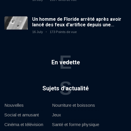
Un homme de Floride arrêté après avoir
lancé des feux d'artifice depuis une
voiture en mouvement
16 July
173 Points de vue
E
En vedette
S
Sujets d'actualité
Nouvelles
Nourriture et boissons
Social et amusant
Jeux
Cinéma et télévision
Santé et forme physique