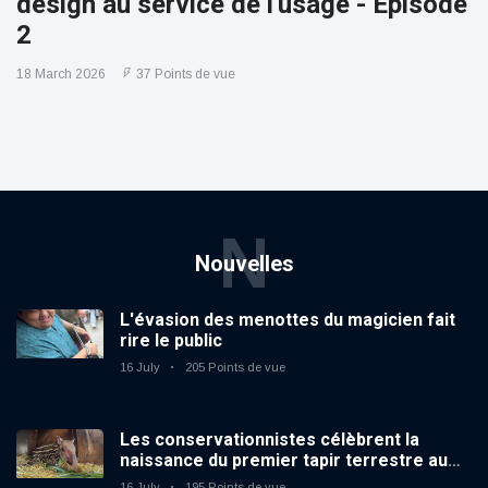
design au service de l'usage - Épisode
2
18 March 2026
37 Points de vue
N
Nouvelles
L'évasion des menottes du magicien fait
rire le public
16 July
205 Points de vue
Les conservationnistes célèbrent la
naissance du premier tapir terrestre au
zoo du Royaume-Uni depuis 14 ans
16 July
195 Points de vue