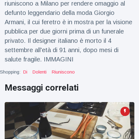
riuniscono a Milano per rendere omaggio al
Viaggi e avventura
(77)
defunto leggendario della moda Giorgio
Armani, il cui feretro è in mostra per la visione
Ultime notizie
pubblica per due giorni prima di un funerale
privato. Il designer italiano è morto il 4
Dylan
Sprouse e
settembre all'età di 91 anni, dopo mesi di
Barbara
15 July
46
salute fragile. IMMAGINI
Palvin
Visualizzazioni
rivelano di
Shopping:
Di
Dolenti
Riuniscono
aspettare
Millie Bobby
una
Brown
bambina
Messaggi correlati
incoraggia
15 July
69
sua figlia ad
Visualizzazioni
essere
creativa
Anne
Hathaway
definisce
14 July
28
Tom
Visualizzazioni
Holland 'il