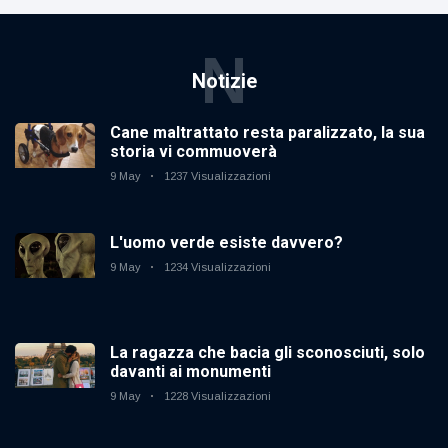
N
Notizie
Cane maltrattato resta paralizzato, la sua
storia vi commuoverà
9 May
1237 Visualizzazioni
L'uomo verde esiste davvero?
9 May
1234 Visualizzazioni
La ragazza che bacia gli sconosciuti, solo
davanti ai monumenti
9 May
1228 Visualizzazioni