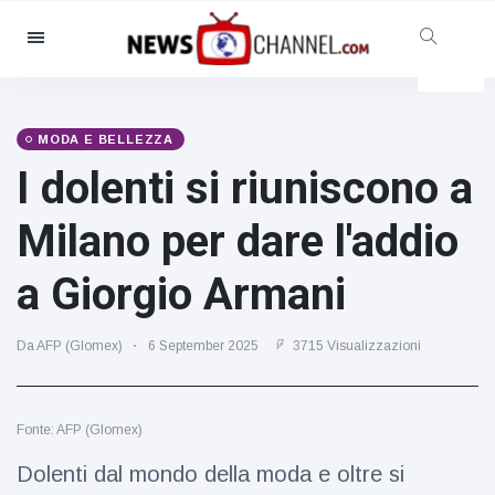
Categorie
Notizie
(4825)
Sociale e divertimento
(155)
MODA E BELLEZZA
I dolenti si riuniscono a
Cinema e TV
(81)
Sport
(237)
Milano per dare l'addio
Celebrità
(13938)
a Giorgio Armani
Moda e bellezza
(122)
Auto e motore
(5997)
Da AFP (Glomex)
6 September 2025
3715 Visualizzazioni
Cibo e bevande
(79)
Giochi
(160)
Fonte: AFP (Glomex)
Stile di vita
(121)
Salute e fitness
(73)
Dolenti dal mondo della moda e oltre si