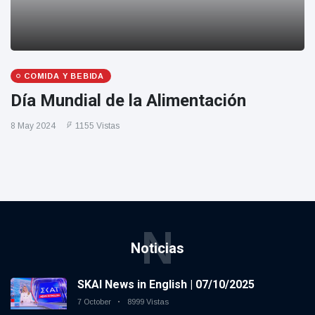
COMIDA Y BEBIDA
Día Mundial de la Alimentación
8 May 2024
1155 Vistas
N
Noticias
SKAI News in English | 07/10/2025
7 October
8999 Vistas