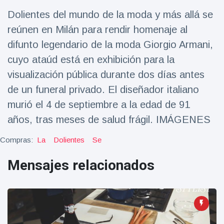
Salud y forma física
(73)
Dolientes del mundo de la moda y más allá se
Viajes y Aventura
(77)
reúnen en Milán para rendir homenaje al
difunto legendario de la moda Giorgio Armani,
cuyo ataúd está en exhibición para la
Últimas noticias
visualización pública durante dos días antes
de un funeral privado. El diseñador italiano
SKAI News
in English |
murió el 4 de septiembre a la edad de 91
07/10/2025
7 October
años, tras meses de salud frágil. IMÁGENES
8999 Vistas
Compras:
La
Dolientes
Se
Halloween -
31 de
Mensajes relacionados
octubre!
8 May
7431
Vistas
Großmutter
feiert ihren
99.
8 May
1132