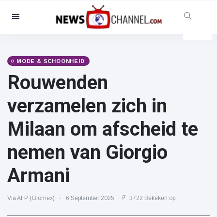
Categorieën
Nieuws
(4825)
Maatschappelijk & Leuk
(155)
MODE & SCHOONHEID
Rouwenden
Bioscoop & TV
(81)
Sport
(237)
verzamelen zich in
Beroemdheden
(13938)
Milaan om afscheid te
Mode & Schoonheid
(122)
Auto's & Motor
(5997)
nemen van Giorgio
Eten & drinken
(79)
Armani
Gaming
(160)
Levensstijl
(121)
Via AFP (Glomex)
6 September 2025
3722 Bekeken op
Gezondheid & Fitness
(73)