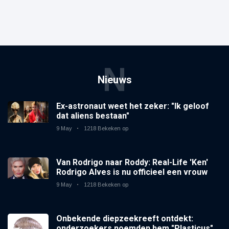
N
Nieuws
Ex-astronaut weet het zeker: "Ik geloof
dat aliens bestaan"
9 May
1218 Bekeken op
Van Rodrigo naar Roddy: Real-Life 'Ken'
Rodrigo Alves is nu officieel een vrouw
9 May
1218 Bekeken op
Onbekende diepzeekreeft ontdekt:
onderzoekers noemden hem "Plasticus"