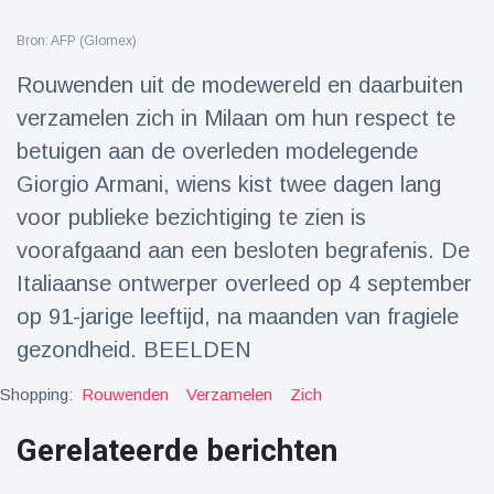
Reizen & Avontuur
(77)
Bron: AFP (Glomex)
Rouwenden uit de modewereld en daarbuiten
Laatste nieuws
verzamelen zich in Milaan om hun respect te
betuigen aan de overleden modelegende
Draakachtig
zeedier
Giorgio Armani, wiens kist twee dagen lang
aangespoeld
17 July
43 Bekeken
voor publieke bezichtiging te zien is
op
voorafgaand aan een besloten begrafenis. De
Adembenemende
Italiaanse ontwerper overleed op 4 september
beelden:
op 91-jarige leeftijd, na maanden van fragiele
acrobaat toont
17 July
30 Bekeken
spectaculaire
op
gezondheid. BEELDEN
stunts
Shopping:
Rouwenden
Verzamelen
Zich
Een van de
grootste
radiotelescopen
Gerelateerde berichten
9 May
16035 Bekeken
ter wereld stort
op
in