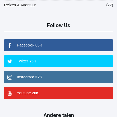
Reizen & Avontuur
(77)
Follow Us
Facebook
65
K
Twitter
75
K
Instagram
32
K
Youtube
28
K
Andere talen