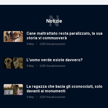
N
Notizie
Cane maltrattato resta paralizzato, la sua
storia vi commuoverà
9 May
1239 Visualizzazioni
L'uomo verde esiste davvero?
9 May
1235 Visualizzazioni
La ragazza che bacia gli sconosciuti, solo
davanti ai monumenti
9 May
1229 Visualizzazioni