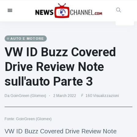
Categorie
Notizie
(4825)
Sociale e divertimento
(155)
AUTO E MOTORE
VW ID Buzz Covered
Cinema e TV
(81)
Sport
(237)
Drive Review Note
Celebrità
(13938)
sull'auto Parte 3
Moda e bellezza
(122)
Auto e motore
(5997)
Da GoinGreen (Glomex)
2 March 2022
160 Visualizzazioni
Cibo e bevande
(79)
Giochi
(160)
Fonte: GoinGreen (Glomex)
Stile di vita
(121)
Salute e fitness
(73)
VW ID Buzz Covered Drive Review Note