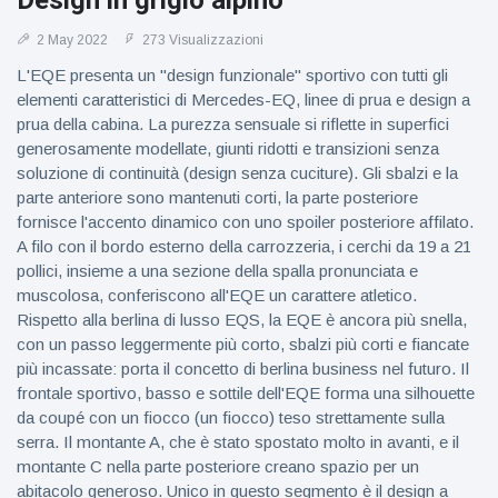
Design in grigio alpino
figlio dei
sogni’
2 May 2022
273 Visualizzazioni
L'EQE presenta un "design funzionale" sportivo con tutti gli
elementi caratteristici di Mercedes-EQ, linee di prua e design a
prua della cabina. La purezza sensuale si riflette in superfici
generosamente modellate, giunti ridotti e transizioni senza
soluzione di continuità (design senza cuciture). Gli sbalzi e la
parte anteriore sono mantenuti corti, la parte posteriore
fornisce l'accento dinamico con uno spoiler posteriore affilato.
A filo con il bordo esterno della carrozzeria, i cerchi da 19 a 21
pollici, insieme a una sezione della spalla pronunciata e
muscolosa, conferiscono all'EQE un carattere atletico.
Rispetto alla berlina di lusso EQS, la EQE è ancora più snella,
con un passo leggermente più corto, sbalzi più corti e fiancate
più incassate: porta il concetto di berlina business nel futuro. Il
frontale sportivo, basso e sottile dell'EQE forma una silhouette
da coupé con un fiocco (un fiocco) teso strettamente sulla
serra. Il montante A, che è stato spostato molto in avanti, e il
montante C nella parte posteriore creano spazio per un
abitacolo generoso. Unico in questo segmento è il design a