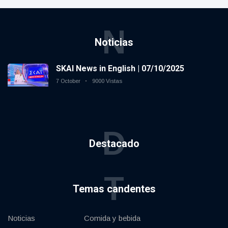
N
Noticias
SKAI News in English | 07/10/2025
7 October
9000 Vistas
D
Destacado
T
Temas candentes
Noticias
Comida y bebida