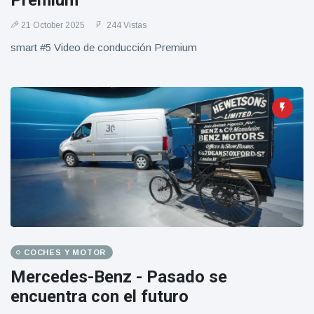
Premium
Geburtstag
Vistas
und tanzt
21 October 2025
244 Vistas
zu
smart #5 Video de conducción Premium
Mariachi-
Band
COCHES Y MOTOR
Mercedes-Benz - Pasado se
encuentra con el futuro