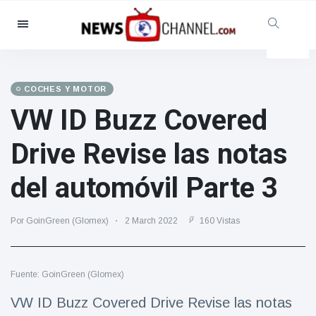
Categorías
Noticias
(4825)
Social y Diversión
(155)
COCHES Y MOTOR
VW ID Buzz Covered
Cine y TV
(81)
Deporte
(237)
Drive Revise las notas
Celebridades
(13938)
del automóvil Parte 3
Moda y Belleza
(122)
Coches y Motor
(5997)
Por GoinGreen (Glomex)
2 March 2022
160 Vistas
Comida y bebida
(79)
Juegos
(160)
Fuente: GoinGreen (Glomex)
Estilo de vida y Docu-
entretenimiento
VW ID Buzz Covered Drive Revise las notas
(121)