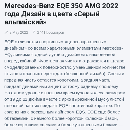
фейерверков из
Mercedes-Benz EQE 350 AMG 2022
движущейся
года Дизайн в цвете «Серый
машины
альпийский»
2 May 2022
274 Просмотров
EQE отличается спортивным «целенаправленным
дизайном» со всеми характерными элементами Mercedes-
EQ, линиями с одной дугой и дизайном с наклоненной
вперед кабиной. Чувственная чистота отражается в щедро
смоделированных поверхностях, уменьшенном количестве
стыков и плавных переходах (бесшовный дизайн). Свесы и
передняя часть остаются короткими, а задняя часть
придает динамичный акцент острому заднему спойлеру.
На одном уровне с внешним краем кузова колеса размером
от 19 до 21 дюйма вместе с ярко выраженной мускулистой
плечевой частью придают EQE спортивный характер. По
сравнению с роскошным лайнером EQS, EQE еще более
обтекаемый, с немного более короткой колесной базой,
более короткими свесами и более утопленными боками —