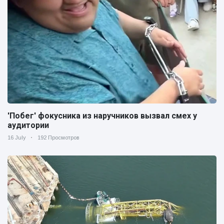
'Побег' фокусника из наручников вызвал смех у
аудитории
16 July
192 Просмотров