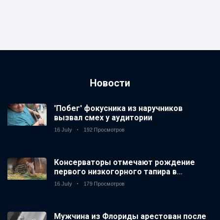
Новости
'Побег' фокусника из наручников
вызвал смех у аудитории
16 July
192 Просмотров
Консерваторы отмечают рождение
первого низкогорного тапира в
зоопарке Великобритании за 14 лет
16 July
179 Просмотров
Мужчина из Флориды арестован после