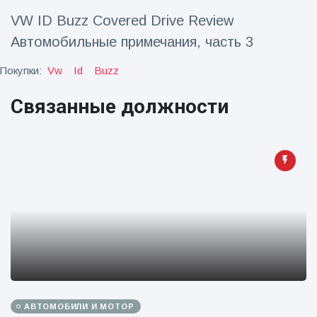
VW ID Buzz Covered Drive Review
Путешествия и приключения
(77)
Автомобильные примечания, часть 3
Покупки:
Vw
Id
Buzz
Последние новости
Связанные должности
'Побег'
фокусника из
наручников
16 July
192
вызвал смех у
Просмотров
аудитории
Консерваторы
отмечают
рождение
16 July
179
первого
Просмотров
низкогорного
тапира в
Мужчина из
зоопарке
Флориды
Великобритании
арестован
за 14 лет
16 July
162
АВТОМОБИЛИ И МОТОР
после запуска
Просмотров