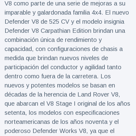
V8 como parte de una serie de mejoras a su
Salud y forma física
(73)
imparable y galardonada familia 4x4. El nuevo
Viajes y Aventura
(77)
Defender V8 de 525 CV y ​​el modelo insignia
Defender V8 Carpathian Edition brindan una
combinación única de rendimiento y
Últimas noticias
capacidad, con configuraciones de chasis a
SKAI News
medida que brindan nuevos niveles de
in English |
participación del conductor y agilidad tanto
07/10/2025
7 October
9000 Vistas
dentro como fuera de la carretera. Los
nuevos y potentes modelos se basan en
Halloween -
décadas de la herencia de Land Rover V8,
31 de
octubre!
que abarcan el V8 Stage I original de los años
8 May
7432
Vistas
setenta, los modelos con especificaciones
norteamericanas de los años noventa y el
Großmutter
feiert ihren
poderoso Defender Works V8, ya que el
99.
8 May
1133