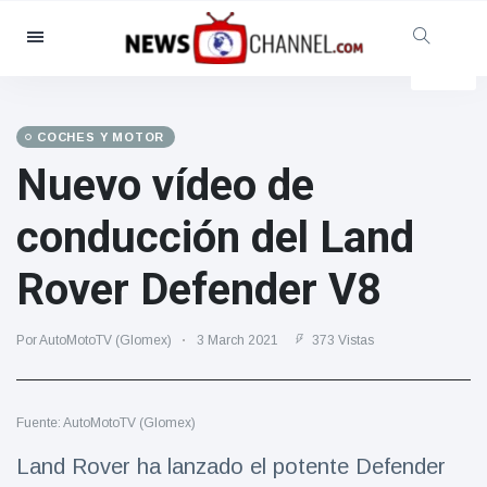
Categorías
Noticias
(4825)
Social y Diversión
(155)
COCHES Y MOTOR
Nuevo vídeo de
Cine y TV
(81)
Deporte
(237)
conducción del Land
Celebridades
(13938)
Rover Defender V8
Moda y Belleza
(122)
Coches y Motor
(5997)
Por AutoMotoTV (Glomex)
3 March 2021
373 Vistas
Comida y bebida
(79)
Juegos
(160)
Fuente: AutoMotoTV (Glomex)
Estilo de vida y Docu-
entretenimiento
Land Rover ha lanzado el potente Defender
(121)