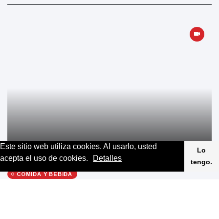
Este sitio web utiliza cookies. Al usarlo, usted
Lo
acepta el uso de cookies.
Detalles
tengo.
COMIDA Y BEBIDA
Día Mundial de la Alimentación
8 May 2024
1158 Vistas