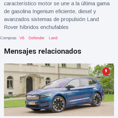
característico motor se une a la última gama
Geburtstag
Vistas
und tanzt
de gasolina Ingenium eficiente, diesel y
zu
Mariachi-
avanzados sistemas de propulsión Land
Band
Rover híbridos enchufables
Compras:
V8
Defender
Land
Mensajes relacionados