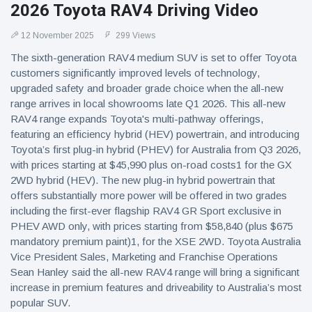
2026 Toyota RAV4 Driving Video
12 November 2025
299 Views
The sixth-generation RAV4 medium SUV is set to offer Toyota
customers significantly improved levels of technology,
upgraded safety and broader grade choice when the all-new
range arrives in local showrooms late Q1 2026. This all-new
RAV4 range expands Toyota's multi-pathway offerings,
featuring an efficiency hybrid (HEV) powertrain, and introducing
Toyota’s first plug-in hybrid (PHEV) for Australia from Q3 2026,
with prices starting at $45,990 plus on-road costs1 for the GX
2WD hybrid (HEV). The new plug-in hybrid powertrain that
offers substantially more power will be offered in two grades
including the first-ever flagship RAV4 GR Sport exclusive in
PHEV AWD only, with prices starting from $58,840 (plus $675
mandatory premium paint)1, for the XSE 2WD. Toyota Australia
Vice President Sales, Marketing and Franchise Operations
Sean Hanley said the all-new RAV4 range will bring a significant
increase in premium features and driveability to Australia’s most
popular SUV.