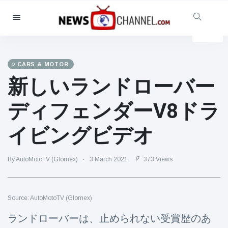
Categories
News
(4825)
Social & Fun
(155)
CARS & MOTOR
新しいランドローバー
Cinema & TV
(81)
Sport
(237)
ディフェンダーV8ドラ
Celebrities
(13938)
イビングビデオ
Fashion & Beauty
(122)
Cars & Motor
(5997)
By AutoMotoTV (Glomex)
3 March 2021
373 Views
Food & Drink
(79)
Gaming
(160)
Source: AutoMotoTV (Glomex)
Lifestyle & Docutainment
(121)
Health & Fitness
(73)
ランドローバーは、止められない受賞歴のあ