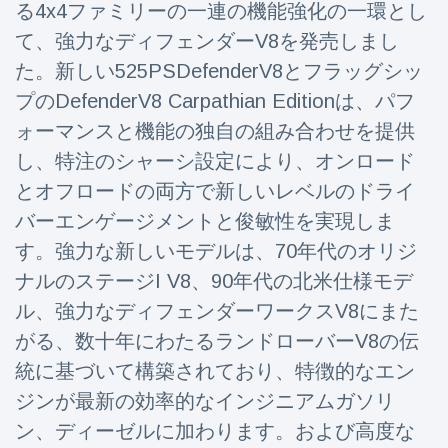
る4x4ファミリーの一連の機能強化の一環とし
Travel & Adventure
(77)
て、強力なディフェンダーV8を発売しまし
た。新しい525PSDefenderV8とフラッグシッ
Latest News
プのDefenderV8 Carpathian Editionは、パフ
ォーマンスと機能の独自の組み合わせを提供
Magician's
handcuff
し、特注のシャーシ設定により、オンロード
'escape' has
16 July
179 Views
とオフロードの両方で新しいレベルのドライ
audience in
stitches
バーエンゲージメントと俊敏性を実現しま
す。強力な新しいモデルは、70年代のオリジ
Conservationists
celebrate birth
ナルのステージI V8、90年代の北米仕様モデ
of first lowland
16 July
169 Views
tapir in UK zoo in
ル、強力なディフェンダーワークスV8にまた
14 years
がる、数十年にわたるランドローバーV8の伝
Florida man
統に基づいて構築されており、特徴的なエン
arrested after
launching
ジンが最新の効率的なインジニアムガソリ
16 July
153 Views
fireworks from
ン、ディーゼルに加わります。および高度な
moving car