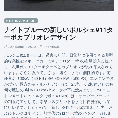
CARS & MOTOR
ナイトブルーの新しいポルシェ911タ
ーボカブリオレデザイン
20 November 2020
348 Views
ポルシェ911ターボは、過去45年間、日常的に使用できる典型
的な高性能スポーツカーです。 911ターボSの市場投入に続い
て、次世代の911ターボクーペとカブリオレが現在導入されて
います。さらに強力で、さらに速く、さらに個性的です。前
任者より30kW（40 PS）多い427 kW（580 PS）エンジンのお
かげで、両方のモデルバリアントは、2.8秒（0.2秒速い）の時
間で魔法の3秒0-100 km / hマークの下に沈みます。 750ニュー
トンメートルのトルク（最大40 Nm）は、オーバーブースト
の制限時間なしで、素早いスプリントをさらに自発的かつ楽
に行います。したがって、新しい911ターボの加速、出力、お
よびトルクはすべて、前世代の911ターボSのものと一致しま