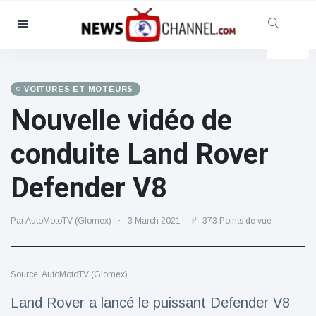
Catégories
Nouvelles
(4825)
Social et amusant
(155)
VOITURES ET MOTEURS
Nouvelle vidéo de
Cinéma et télévision
(81)
Sport
(237)
conduite Land Rover
Célébrités
(13938)
Defender V8
Mode et beauté
(122)
Voitures et moteurs
(5997)
Par AutoMotoTV (Glomex)
3 March 2021
373 Points de vue
Nourriture et boissons
(79)
Jeux
(160)
Source: AutoMotoTV (Glomex)
Mode de vie et divertissement
(121)
Land Rover a lancé le puissant Defender V8
Santé et forme physique
(73)