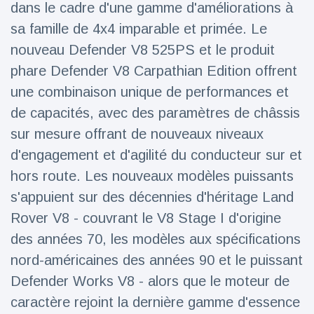
dans le cadre d'une gamme d'améliorations à
Voyage et aventure
(77)
sa famille de 4x4 imparable et primée. Le
nouveau Defender V8 525PS et le produit
phare Defender V8 Carpathian Edition offrent
Dernières nouvelles
une combinaison unique de performances et
de capacités, avec des paramètres de châssis
2023 Citroën
ë-C3 Reveal
sur mesure offrant de nouveaux niveaux
18 March
36
d'engagement et d'agilité du conducteur sur et
Points de vue
hors route. Les nouveaux modèles puissants
Ferrari SP-8 -
s'appuient sur des décennies d'héritage Land
Le Roadster
Rover V8 - couvrant le V8 Stage I d'origine
dérivé de la
18 March
23
F8 Spider est
Points de vue
des années 70, les modèles aux spécifications
le dernier
One-Off de
nord-américaines des années 90 et le puissant
Lotus dévoile
Maranello
Defender Works V8 - alors que le moteur de
Emeya, sa
première
18 March
23
caractère rejoint la dernière gamme d'essence
Hyper-GT
Points de vue