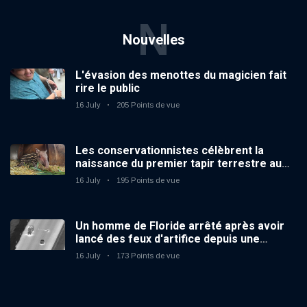
N
Nouvelles
L'évasion des menottes du magicien fait
rire le public
16 July
205 Points de vue
Les conservationnistes célèbrent la
naissance du premier tapir terrestre au
zoo du Royaume-Uni depuis 14 ans
16 July
195 Points de vue
Un homme de Floride arrêté après avoir
lancé des feux d'artifice depuis une
voiture en mouvement
16 July
173 Points de vue