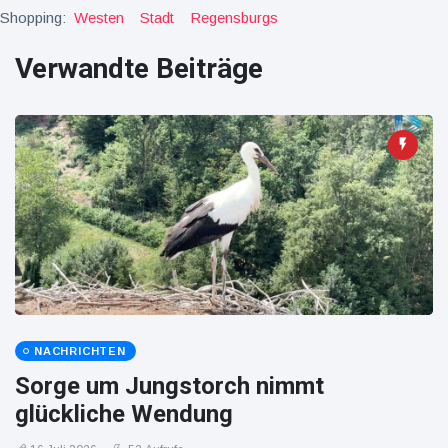
16 Juli
39
Warnung
Aufrufe
Shopping:
Westen
Stadt
Regensburgs
und Hitze
in New
Verwandte Beiträge
York
NACHRICHTEN
Sorge um Jungstorch nimmt
glückliche Wendung