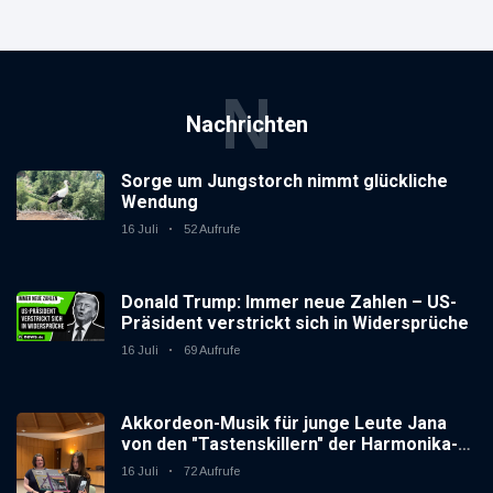
N
Nachrichten
Sorge um Jungstorch nimmt glückliche
Wendung
16 Juli
52 Aufrufe
Donald Trump: Immer neue Zahlen – US-
Präsident verstrickt sich in Widersprüche
16 Juli
69 Aufrufe
Akkordeon-Musik für junge Leute Jana
von den "Tastenskillern" der Harmonika-
Vereinigung Gaggenau zeigt, wie "jung"
16 Juli
72 Aufrufe
das Instrument sein kann.