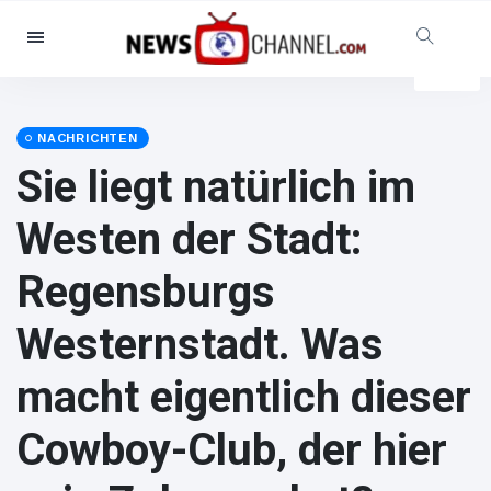
Kategorien
Nachrichten
(102299)
Soziales & Spaß
(5614)
NACHRICHTEN
Sie liegt natürlich im
Kino und TV
(12454)
Sport
(56286)
Westen der Stadt:
Promis
(39366)
Regensburgs
Mode & Schönheit
(2776)
Autos & Motor
(15246)
Westernstadt. Was
Essen und Trinken
(7199)
macht eigentlich dieser
Gaming
(3575)
Lifestyle
(30318)
Cowboy-Club, der hier
Gesundheit & Fitness
(8534)