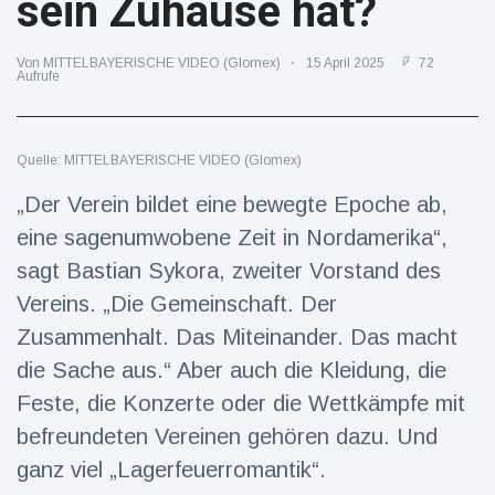
sein Zuhause hat?
Reisen & Abenteuer
(2252)
Von MITTELBAYERISCHE VIDEO (Glomex)
15 April 2025
72
Aufrufe
Neueste
Nachrichten
Quelle: MITTELBAYERISCHE VIDEO (Glomex)
„Der Verein bildet eine bewegte Epoche ab,
"Das alte
England":
eine sagenumwobene Zeit in Nordamerika“,
Fans
16 Juli
78
frustriert
sagt Bastian Sykora, zweiter Vorstand des
Aufrufe
nach WM-
Vereins. „Die Gemeinschaft. Der
Aus
Sorge um
Zusammenhalt. Das Miteinander. Das macht
Jungstorch
die Sache aus.“ Aber auch die Kleidung, die
nimmt
16 Juli
52
glückliche
Aufrufe
Feste, die Konzerte oder die Wettkämpfe mit
Wendung
befreundeten Vereinen gehören dazu. Und
Vor WM-
ganz viel „Lagerfeuerromantik“.
Finale:
Rauch-