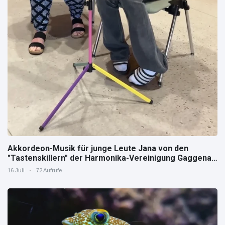
Akkordeon-Musik für junge Leute Jana von den
"Tastenskillern" der Harmonika-Vereinigung Gaggenau
zeigt, wie "jung" das Instrument sein kann.
16 Juli
72 Aufrufe