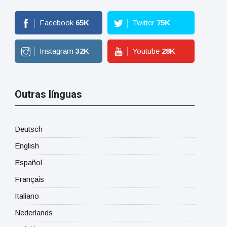
Facebook
65
K
Twitter
75
K
Instagram
32
K
Youtube
28
K
Outras línguas
Deutsch
English
Español
Français
Italiano
Nederlands