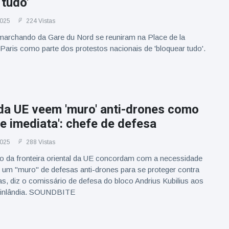
 tudo'
2025
224 Vistas
marchando da Gare du Nord se reuniram na Place de la
aris como parte dos protestos nacionais de 'bloquear tudo'.
da UE veem 'muro' anti-drones como
de imediata': chefe de defesa
2025
288 Vistas
o da fronteira oriental da UE concordam com a necessidade
r um "muro" de defesas anti-drones para se proteger contra
s, diz o comissário de defesa do bloco Andrius Kubilius aos
 Finlândia. SOUNDBITE