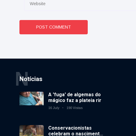
POST COMMENT
N
Notícias
A 'fuga' de algemas do
mágico faz a plateia rir
16 July
190 Vistas
Conservacionistas
celebram o nascimento