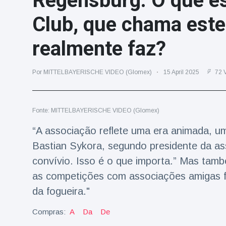
Regensburg. O que e
Viagens & Aventura
(77)
Club, que chama este 
realmente faz?
Notícias mais recentes
A 'fuga' de
Por MITTELBAYERISCHE VIDEO (Glomex)
15 April 2025
72 V
algemas do
mágico faz a
16 July
190 Vistas
plateia rir
Fonte: MITTELBAYERISCHE VIDEO (Glomex)
Conservacionistas
“A associação reflete uma era animada, um
celebram o
Bastian Sykora, segundo presidente da a
nascimento do
16 July
179 Vistas
primeiro tapir de
convívio. Isso é o que importa.” Mas tam
baixas terras no
zoológico do
as competições com associações amigas f
Homem da Flórida
Reino Unido em 14
da fogueira."
preso após lançar
anos
fogos de artifício
16 July
162 Vistas
de um carro em
Compras:
A
Da
De
movimento