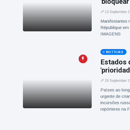
'bloquear
10 September 
Manifestantes 
République em P
IMAGENS
NOTÍCIAS
Estados 
'priorida
26 September 
Países ao long
urgente de cria
incursões russa
repórteres na