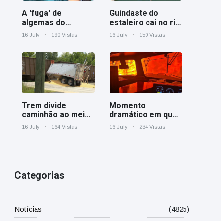
A 'fuga' de
Guindaste do
algemas do
estaleiro cai no rio
mágico faz a
Cooper perto de
16 July
190 Vistas
16 July
150 Vistas
plateia rir
Charleston
Trem divide
Momento
caminhão ao meio
dramático em que
em cruzamento
um trem de carga
16 July
164 Vistas
16 July
234 Vistas
ferroviário na
canadense é
Geórgia
cercado por
incêndio florestal
em Ontário
Categorias
Notícias
(4825)