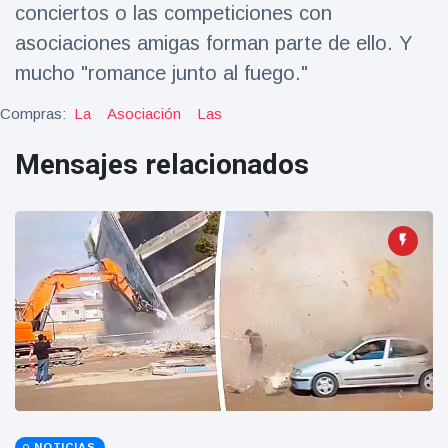
conciertos o las competiciones con
Geburtstag
Vistas
und tanzt
asociaciones amigas forman parte de ello. Y
zu
Mariachi-
mucho "romance junto al fuego."
Band
Compras:
La
Asociación
Las
Mensajes relacionados
NOTICIAS