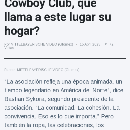
Cowboy Club, que
Salud y forma física
(73)
llama a este lugar su
Viajes y Aventura
(77)
hogar?
Últimas noticias
Por MITTELBAYERISCHE VIDEO (Glomex)
15 April 2025
72
Vistas
SKAI News
in English |
07/10/2025
7 October
9000 Vistas
Fuente: MITTELBAYERISCHE VIDEO (Glomex)
“La asociación refleja una época animada, un
Halloween -
tiempo legendario en América del Norte”, dice
31 de
octubre!
Bastian Sykora, segundo presidente de la
8 May
7432
Vistas
asociación. “La comunidad. La cohesión. La
convivencia. Eso es lo que importa.” Pero
Großmutter
feiert ihren
también la ropa, las celebraciones, los
99.
8 May
1133