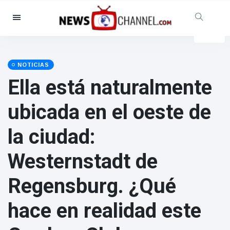
Categorías
Noticias
(4825)
Social y Diversión
(155)
NOTICIAS
Ella está naturalmente
Cine y TV
(81)
Deporte
(237)
ubicada en el oeste de
Celebridades
(13938)
la ciudad:
Moda y Belleza
(122)
Coches y Motor
(5997)
Westernstadt de
Comida y bebida
(79)
Regensburg. ¿Qué
Juegos
(160)
Estilo de vida y Docu-
hace en realidad este
entretenimiento
(121)