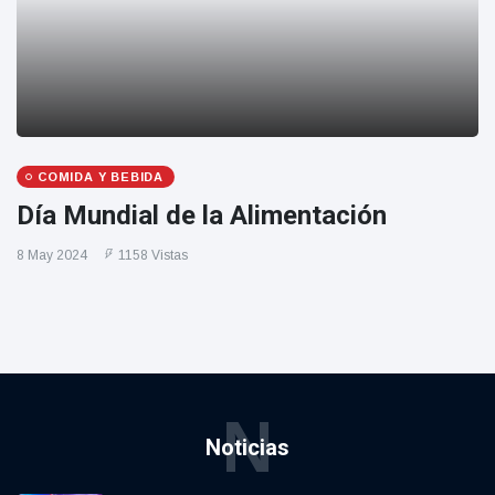
COMIDA Y BEBIDA
Día Mundial de la Alimentación
8 May 2024
1158 Vistas
N
Noticias