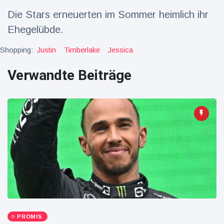
Die Stars erneuerten im Sommer heimlich ihr
Reisen & Abenteuer
(2252)
Ehegelübde.
Shopping:
Justin
Timberlake
Jessica
Neueste
Nachrichten
Verwandte Beiträge
"Das alte
England":
Fans
16 Juli
78
frustriert
Aufrufe
nach WM-
Aus
Sorge um
Jungstorch
nimmt
16 Juli
52
glückliche
Aufrufe
Wendung
Vor WM-
Finale:
PROMIS
Rauch-