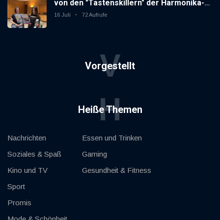
von den "Tastenskillern" der Harmonika-
Vereinigung Gaggenau zeigt, wie "jung"
16 Juli
72 Aufrufe
das Instrument sein kann.
V
Vorgestellt
H
Heiße Themen
Nachrichten
Essen und Trinken
Soziales & Spaß
Gaming
Kino und TV
Gesundheit & Fitness
Sport
Promis
Mode & Schönheit