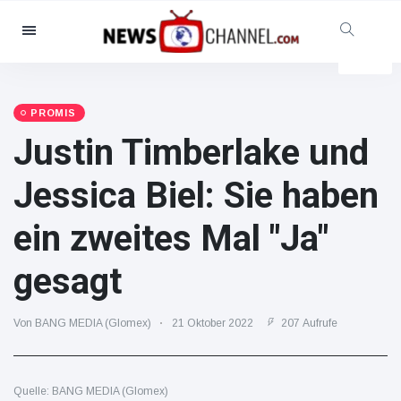
Kategorien
Nachrichten
(102299)
Soziales & Spaß
(5614)
PROMIS
Justin Timberlake und
Kino und TV
(12454)
Sport
(56286)
Jessica Biel: Sie haben
Promis
(39366)
ein zweites Mal "Ja"
Mode & Schönheit
(2776)
Autos & Motor
(15246)
gesagt
Essen und Trinken
(7199)
Gaming
(3575)
Von BANG MEDIA (Glomex)
21 Oktober 2022
207 Aufrufe
Lifestyle
(30318)
Gesundheit & Fitness
Quelle: BANG MEDIA (Glomex)
(8534)