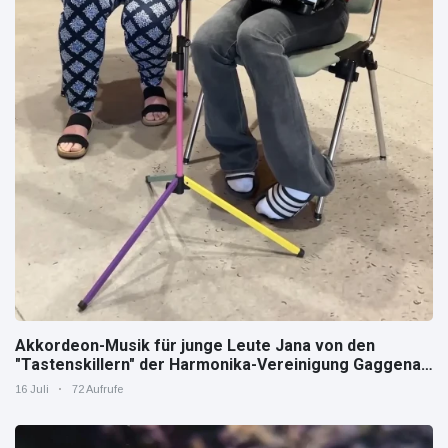
Akkordeon-Musik für junge Leute Jana von den
"Tastenskillern" der Harmonika-Vereinigung Gaggenau
zeigt, wie "jung" das Instrument sein kann.
16 Juli
72 Aufrufe