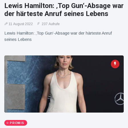
16 Juli
39
Warnung
Lewis Hamilton: ‚Top Gun‘-Absage war
Aufrufe
und Hitze
der härteste Anruf seines Lebens
in New
York
11 August 2022
237 Aufrufe
Lewis Hamilton: ‚Top Gun‘-Absage war der härteste Anruf
seines Lebens
PROMIS