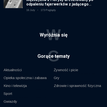
odpaleniu fajerwerków z jadącego
samochodu
16 July
173 Poglądy
W
Wyróżnia się
G
Gorące tematy
Aktualności
Żywność i picie
Opieka społeczna i zabawa
Gry
Kino i telewizja
Zdrowie i sprawność fizyczna
Sport
Gwiazdy