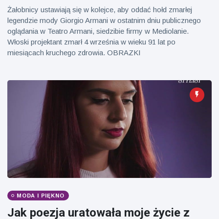
Mężczyzna z
brytyjskim
Żałobnicy ustawiają się w kolejce, aby oddać hołd zmarłej
Florydy
zoo od 14 lat
aresztowany
legendzie mody Giorgio Armani w ostatnim dniu publicznego
16 July
173
po odpaleniu
Poglądy
oglądania w Teatro Armani, siedzibie firmy w Mediolanie.
fajerwerków
Włoski projektant zmarł 4 września w wieku 91 lat po
z jadącego
miesiącach kruchego zdrowia. OBRAZKI
samochodu
MODA I PIĘKNO
Jak poezja uratowała moje życie z