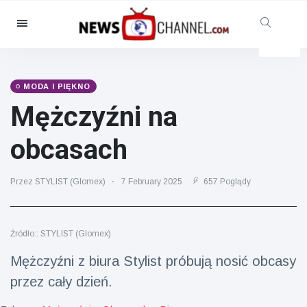
Kategorie
Aktualności
(4825)
Opieka społeczna i zabawa
MODA I PIĘKNO
(155)
Mężczyźni na
Kino i telewizja
(81)
obcasach
Sport
(237)
Gwiazdy
(13938)
Przez STYLIST (Glomex)
7 February 2025
657 Poglądy
Moda i piękno
(122)
Samochody i silnik
(5997)
Źródło:: STYLIST (Glomex)
Żywność i picie
(79)
Mężczyźni z biura Stylist próbują nosić obcasy
Gry
(160)
przez cały dzień.
Styl życia
(121)
Zdrowie i sprawność