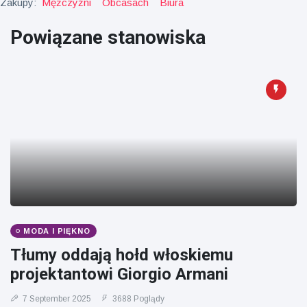
Zakupy:
Mężczyźni
Obcasach
Biura
fizyczna
(73)
Powiązane stanowiska
Podróże i przygody
(77)
Najnowsze
wiadomości
Ucieczka z
'kajdanek'
magika
16 July
205
rozbawiła
Poglądy
publiczność
Konserywiści
MODA I PIĘKNO
świętują
Tłumy oddają hołd włoskiemu
narodziny
16 July
195
projektantowi Giorgio Armani
pierwszego
Poglądy
tapira
nizinne w
7 September 2025
3688 Poglądy