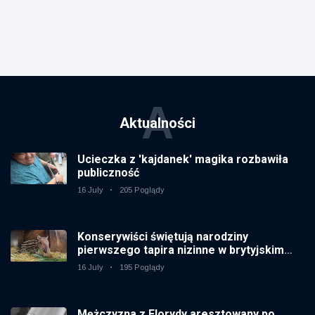
A
Aktualności
Ucieczka z 'kajdanek' magika rozbawiła
publiczność
16 July
205 Poglądy
Konserywiści świętują narodziny
pierwszego tapira nizinne w brytyjskim
zoo od 14 lat
16 July
195 Poglądy
Mężczyzna z Florydy aresztowany po