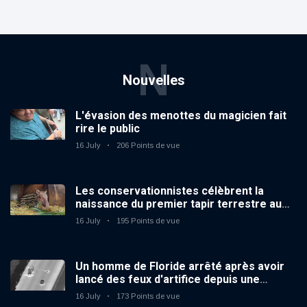
N
Nouvelles
L'évasion des menottes du magicien fait
rire le public
16 July
206 Points de vue
Les conservationnistes célèbrent la
naissance du premier tapir terrestre au
zoo du Royaume-Uni depuis 14 ans
16 July
195 Points de vue
Un homme de Floride arrêté après avoir
lancé des feux d'artifice depuis une
voiture en mouvement
16 July
173 Points de vue