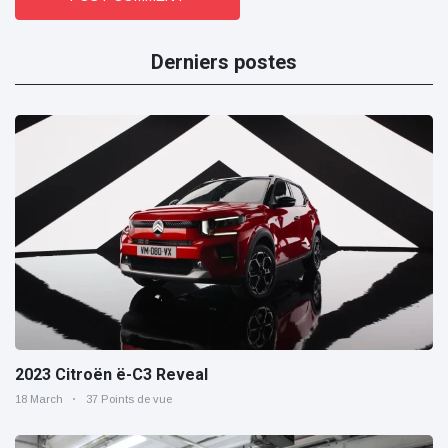
Derniers postes
2023 Citroën ë-C3 Reveal
18 March
37 Points de vue