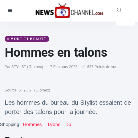
Catégories
Nouvelles
(4825)
Social et amusant
(155)
MODE ET BEAUTÉ
Hommes en talons
Cinéma et télévision
(81)
Sport
(237)
Par STYLIST (Glomex)
7 February 2025
657 Points de vue
Célébrités
(13938)
Mode et beauté
(122)
Voitures et moteurs
(5997)
Source: STYLIST (Glomex)
Nourriture et boissons
(79)
Les hommes du bureau du Stylist essaient de
Jeux
(160)
porter des talons pour la journée.
Mode de vie et divertissement
Shopping:
Hommes
Talons
Du
(121)
Santé et forme physique
(73)