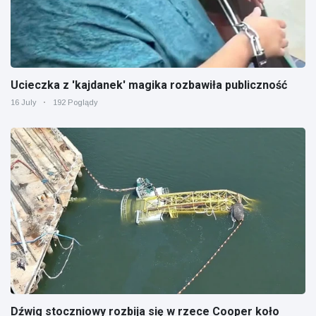
Ucieczka z 'kajdanek' magika rozbawiła publiczność
16 July
192 Poglądy
Dźwig stoczniowy rozbija się w rzece Cooper koło