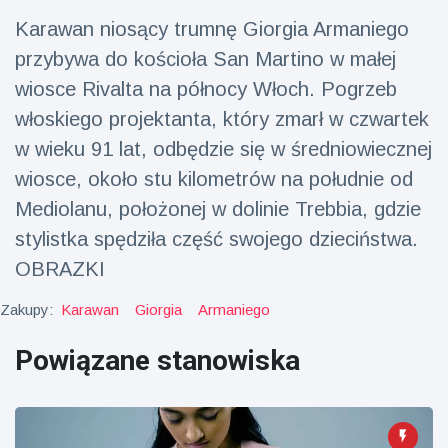
fizyczna
Karawan niosący trumnę Giorgia Armaniego
(73)
przybywa do kościoła San Martino w małej
Podróże i przygody
(77)
wiosce Rivalta na północy Włoch. Pogrzeb
włoskiego projektanta, który zmarł w czwartek
w wieku 91 lat, odbędzie się w średniowiecznej
Najnowsze
wiadomości
wiosce, około stu kilometrów na południe od
Mediolanu, położonej w dolinie Trebbia, gdzie
Ucieczka z
stylistka spędziła część swojego dzieciństwa.
'kajdanek'
OBRAZKI
magika
16 July
192
rozbawiła
Poglądy
publiczność
Zakupy:
Karawan
Giorgia
Armaniego
Konserywiści
Powiązane stanowiska
świętują
narodziny
16 July
179
pierwszego
Poglądy
tapira
nizinne w