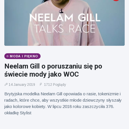
Mężczyzna z
brytyjskim
Florydy
zoo od 14 lat
aresztowany
16 July
162
po odpaleniu
Poglądy
fajerwerków
z jadącego
samochodu
MODA I PIĘKNO
Neelam Gill o poruszaniu się po
świecie mody jako WOC
14 January 2019
1712 Poglądy
Brytyjska modelka Neelam Gill opowiada o rasie, tokenizmie i
radach, które chce, aby wszystkie młode dziewczyny słyszały
jako kolorowe kobiety. W lipcu 2018 roku zaszczyciła 376.
okładkę Stylist