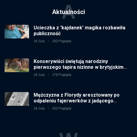
A
Aktualności
Ucieczka z 'kajdanek' magika rozbawiła
publiczność
16 July
192 Poglądy
Konserywiści świętują narodziny
pierwszego tapira nizinne w brytyjskim
zoo od 14 lat
16 July
179 Poglądy
Mężczyzna z Florydy aresztowany po
odpaleniu fajerwerków z jadącego
samochodu
16 July
162 Poglądy