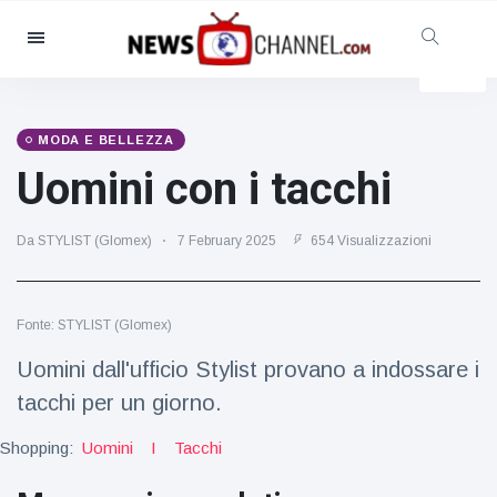
Categorie
Notizie
(4825)
Sociale e divertimento
(155)
MODA E BELLEZZA
Uomini con i tacchi
Cinema e TV
(81)
Sport
(237)
Da STYLIST (Glomex)
7 February 2025
654 Visualizzazioni
Celebrità
(13938)
Moda e bellezza
(122)
Auto e motore
(5997)
Fonte: STYLIST (Glomex)
Cibo e bevande
(79)
Uomini dall'ufficio Stylist provano a indossare i
Giochi
(160)
tacchi per un giorno.
Stile di vita
(121)
Shopping:
Uomini
I
Tacchi
Salute e fitness
(73)