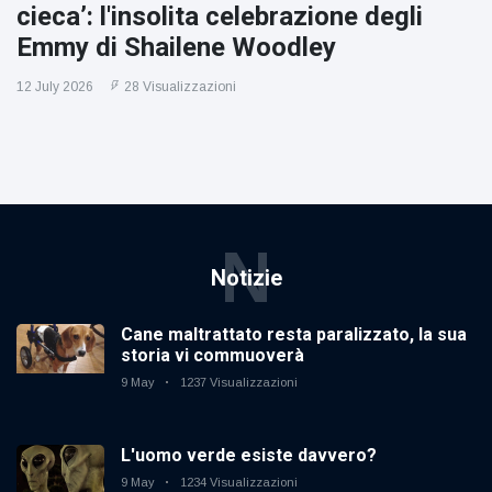
cieca’: l'insolita celebrazione degli
Emmy di Shailene Woodley
12 July 2026
28 Visualizzazioni
N
Notizie
Cane maltrattato resta paralizzato, la sua
storia vi commuoverà
9 May
1237 Visualizzazioni
L'uomo verde esiste davvero?
9 May
1234 Visualizzazioni