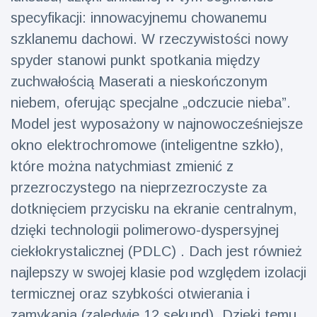
Mężczyzna z
brytyjskim
Florydy
specyfikacji: innowacyjnemu chowanemu
zoo od 14 lat
aresztowany
16 July
158
szklanemu dachowi. W rzeczywistości nowy
po odpaleniu
Poglądy
fajerwerków
spyder stanowi punkt spotkania między
z jadącego
zuchwałością Maserati a nieskończonym
samochodu
niebem, oferując specjalne „odczucie nieba”.
Model jest wyposażony w najnowocześniejsze
okno elektrochromowe (inteligentne szkło),
które można natychmiast zmienić z
przezroczystego na nieprzezroczyste za
dotknięciem przycisku na ekranie centralnym,
dzięki technologii polimerowo-dyspersyjnej
ciekłokrystalicznej (PDLC) . Dach jest również
najlepszy w swojej klasie pod względem izolacji
termicznej oraz szybkości otwierania i
zamykania (zaledwie 12 sekund). Dzięki temu