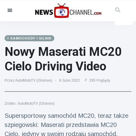
Kategorie
Aktualności
(4825)
Opieka społeczna i zabawa
SAMOCHODY I SILNIK
(155)
Nowy Maserati MC20
Kino i telewizja
(81)
Cielo Driving Video
Sport
(237)
Gwiazdy
(13938)
Przez AutoMotoTV (Glomex)
8 June 2022
295 Poglądy
Moda i piękno
(122)
Samochody i silnik
(5997)
Źródło:: AutoMotoTV (Glomex)
Żywność i picie
(79)
Supersportowy samochód MC20, teraz także
Gry
(160)
szpiegowski: Maserati przedstawia MC20
Styl życia
(121)
Cielo, jedyny w swoim rodzaju samochód,
Zdrowie i sprawność