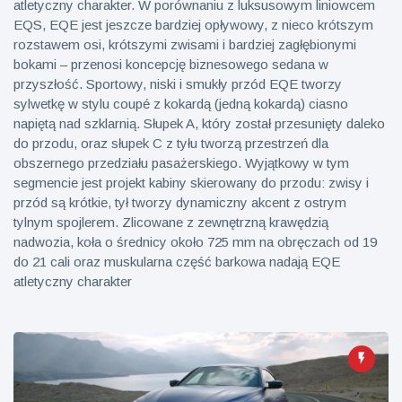
atletyczny charakter. W porównaniu z luksusowym liniowcem
EQS, EQE jest jeszcze bardziej opływowy, z nieco krótszym
rozstawem osi, krótszymi zwisami i bardziej zagłębionymi
bokami – przenosi koncepcję biznesowego sedana w
przyszłość. Sportowy, niski i smukły przód EQE tworzy
sylwetkę w stylu coupé z kokardą (jedną kokardą) ciasno
napiętą nad szklarnią. Słupek A, który został przesunięty daleko
do przodu, oraz słupek C z tyłu tworzą przestrzeń dla
obszernego przedziału pasażerskiego. Wyjątkowy w tym
segmencie jest projekt kabiny skierowany do przodu: zwisy i
przód są krótkie, tył tworzy dynamiczny akcent z ostrym
tylnym spojlerem. Zlicowane z zewnętrzną krawędzią
nadwozia, koła o średnicy około 725 mm na obręczach od 19
do 21 cali oraz muskularna część barkowa nadają EQE
atletyczny charakter