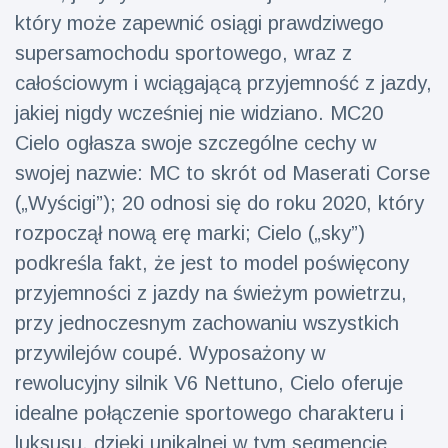
który może zapewnić osiągi prawdziwego
fizyczna
(73)
supersamochodu sportowego, wraz z
Podróże i przygody
(77)
całościowym i wciągającą przyjemność z jazdy,
jakiej nigdy wcześniej nie widziano. MC20
Cielo ogłasza swoje szczególne cechy w
Najnowsze
swojej nazwie: MC to skrót od Maserati Corse
wiadomości
(„Wyścigi”); 20 odnosi się do roku 2020, który
Ucieczka z
rozpoczął nową erę marki; Cielo („sky”)
'kajdanek'
podkreśla fakt, że jest to model poświęcony
magika
16 July
183
rozbawiła
Poglądy
przyjemności z jazdy na świeżym powietrzu,
publiczność
przy jednoczesnym zachowaniu wszystkich
Konserywiści
przywilejów coupé. Wyposażony w
świętują
narodziny
rewolucyjny silnik V6 Nettuno, Cielo oferuje
16 July
175
pierwszego
Poglądy
idealne połączenie sportowego charakteru i
tapira
nizinne w
luksusu, dzięki unikalnej w tym segmencie