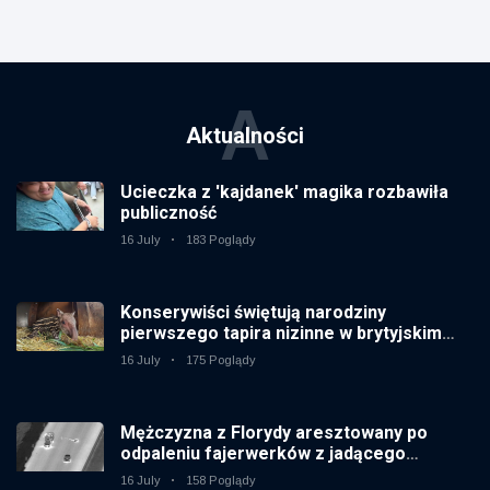
A
Aktualności
Ucieczka z 'kajdanek' magika rozbawiła
publiczność
16 July
183 Poglądy
Konserywiści świętują narodziny
pierwszego tapira nizinne w brytyjskim
zoo od 14 lat
16 July
175 Poglądy
Mężczyzna z Florydy aresztowany po
odpaleniu fajerwerków z jadącego
samochodu
16 July
158 Poglądy