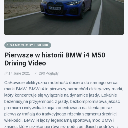
SAMOCHODY I SILNIK
Pierwsze w historii BMW i4 M50
Driving Video
14 June 2021
290 Poglądy
Całkowicie elektryczna mobilność dociera do samego serca
marki BMW. BMW i4 to pierwszy samochód elektryczny marki,
który koncentruje się wyłącznie na dynamice jazdy. Lokalnie
bezemisyjna przyjemność z jazdy, bezkompromisowa jakość
premium i indywidualizacja zorientowana na klienta po raz
pierwszy trafiają do tradycyjnego rdzenia segmentu średniej
wielkości. BMW i4 łączy legendarną sportową moc BMW i
zasięg, który przekonuje również podczas długich podróży, z