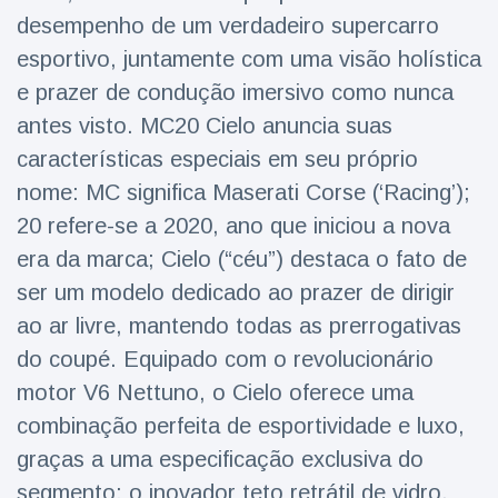
Viagens & Aventura
(77)
desempenho de um verdadeiro supercarro
esportivo, juntamente com uma visão holística
e prazer de condução imersivo como nunca
Notícias mais recentes
antes visto. MC20 Cielo anuncia suas
A 'fuga' de
características especiais em seu próprio
algemas do
nome: MC significa Maserati Corse (‘Racing’);
mágico faz a
16 July
205 Vistas
plateia rir
20 refere-se a 2020, ano que iniciou a nova
era da marca; Cielo (“céu”) destaca o fato de
Conservacionistas
ser um modelo dedicado ao prazer de dirigir
celebram o
nascimento do
ao ar livre, mantendo todas as prerrogativas
16 July
195 Vistas
primeiro tapir de
do coupé. Equipado com o revolucionário
baixas terras no
zoológico do
motor V6 Nettuno, o Cielo oferece uma
Homem da Flórida
Reino Unido em 14
preso após lançar
combinação perfeita de esportividade e luxo,
anos
fogos de artifício
16 July
173 Vistas
graças a uma especificação exclusiva do
de um carro em
movimento
segmento: o inovador teto retrátil de vidro.