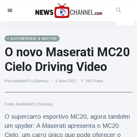
Categorias
Notícias
(4825)
Social & Diversão
(155)
AUTOMÓVEIS & MOTOR
O novo Maserati MC20
Cinema & TV
(81)
Desporto
(237)
Cielo Driving Video
Celebridades
(13938)
Moda e Beleza
(122)
Por AutoMotoTV (Glomex)
8 June 2022
295 Vistas
Automóveis & Motor
(5997)
Comida e bebida
(79)
Fonte: AutoMotoTV (Glomex)
Jogos
(160)
O supercarro esportivo MC20, agora também
Estilo de Vida
(121)
um spyder: A Maserati apresenta o MC20
Saúde e Aptidão Física
(73)
Cielo, um carro único que pode oferecer o