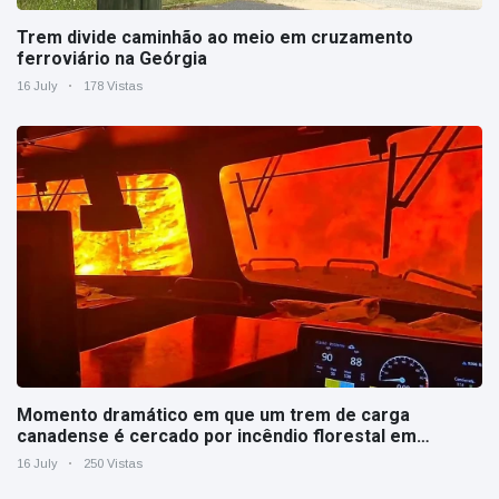
Trem divide caminhão ao meio em cruzamento
ferroviário na Geórgia
16 July
178 Vistas
Momento dramático em que um trem de carga
canadense é cercado por incêndio florestal em
Ontário
16 July
250 Vistas