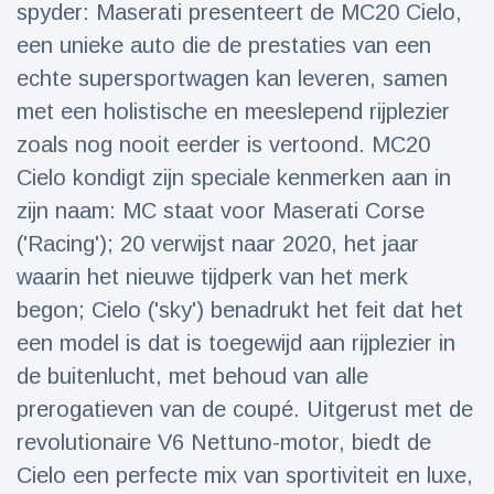
spyder: Maserati presenteert de MC20 Cielo,
Reizen & Avontuur
(77)
een unieke auto die de prestaties van een
echte supersportwagen kan leveren, samen
Laatste nieuws
met een holistische en meeslepend rijplezier
zoals nog nooit eerder is vertoond. MC20
Draakachtig
zeedier
Cielo kondigt zijn speciale kenmerken aan in
aangespoeld
17 July
44 Bekeken
zijn naam: MC staat voor Maserati Corse
op
('Racing'); 20 verwijst naar 2020, het jaar
waarin het nieuwe tijdperk van het merk
Adembenemende
beelden:
begon; Cielo ('sky') benadrukt het feit dat het
acrobaat toont
17 July
31 Bekeken
spectaculaire
op
een model is dat is toegewijd aan rijplezier in
stunts
de buitenlucht, met behoud van alle
Een van de
prerogatieven van de coupé. Uitgerust met de
grootste
radiotelescopen
revolutionaire V6 Nettuno-motor, biedt de
9 May
16035 Bekeken
ter wereld stort
op
Cielo een perfecte mix van sportiviteit en luxe,
in