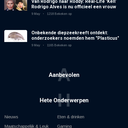
Van Rodrigo naar Roddy: Real-Life 'Ken'
Rodrigo Alves is nu officieel een vrouw
9 May
1218 Bekeken op
Onbekende diepzeekreeft ontdekt:
onderzoekers noemden hem "Plasticus"
9 May
1165 Bekeken op
A
Aanbevolen
H
Hete Onderwerpen
Nieuws
Eten & drinken
Maatschappelijk & Leuk
Gaming