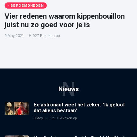
BEROEMDHEDEN
Vier redenen waarom kippenbouillon
juist nu zo goed voor je is
9 May 2021
927 Bekeken op
N
Nieuws
Ex-astronaut weet het zeker: "Ik geloof
dat aliens bestaan"
9 May
1218 Bekeken op