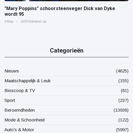
"Mary Poppins" schoorsteenveger Dick van Dyke
wordt 95
9 May
1033 Bekeken op
Categorieën
Nieuws
(4825)
Maatschappelijk & Leuk
(155)
Bioscoop & TV
(81)
Sport
(237)
Beroemdheden
(13938)
Mode & Schoonheid
(122)
Auto's & Motor
(5997)