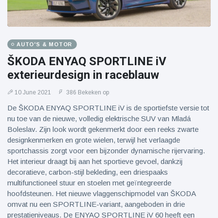
AUTO'S & MOTOR
ŠKODA ENYAQ SPORTLINE iV
exterieurdesign in raceblauw
10 June 2021
386 Bekeken op
De ŠKODA ENYAQ SPORTLINE iV is de sportiefste versie tot
nu toe van de nieuwe, volledig elektrische SUV van Mladá
Boleslav. Zijn look wordt gekenmerkt door een reeks zwarte
designkenmerken en grote wielen, terwijl het verlaagde
sportchassis zorgt voor een bijzonder dynamische rijervaring.
Het interieur draagt ​​bij aan het sportieve gevoel, dankzij
decoratieve, carbon-stijl bekleding, een driespaaks
multifunctioneel stuur en stoelen met geïntegreerde
hoofdsteunen. Het nieuwe vlaggenschipmodel van ŠKODA
omvat nu een SPORTLINE-variant, aangeboden in drie
prestatieniveaus. De ENYAQ SPORTLINE iV 60 heeft een