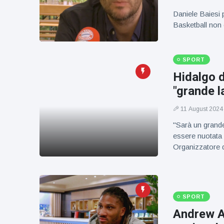
figlio dei
sogni’
Daniele Baiesi 
Basketball non 
SPORT
Hidalgo d
"grande l
11 August 2024
"Sarà un grande
essere nuotata 
Organizzatore 
SPORT
Andrew Al