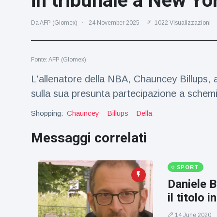
in tribunale a New Yo
Viaggi e avventura
(77)
Da AFP (Glomex)
24 November 2025
1022 Visualizzazioni
Ultime notizie
Fonte: AFP (Glomex)
Dylan
Sprouse e
L'allenatore della NBA, Chauncey Billups, a
Barbara
15 July
50
sulla sua presunta partecipazione a schemi
Palvin
Visualizzazioni
rivelano di
Shopping:
aspettare
Chauncey
Billups
Della
Millie Bobby
una
Brown
bambina
Messaggi correlati
incoraggia
15 July
72
sua figlia ad
Visualizzazioni
essere
creativa
SPORT
Anne
Daniele B
Hathaway
definisce
il titolo
14 July
31
Tom
Visualizzazioni
Holland 'il
14 June 2020