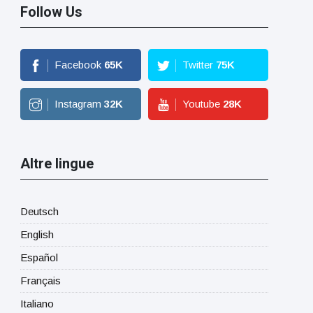
Follow Us
Facebook
65
K
Twitter
75
K
Instagram
32
K
Youtube
28
K
Altre lingue
Deutsch
English
Español
Français
Italiano