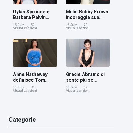
Dylan Sprouse e
Millie Bobby Brown
Barbara Palvin
incoraggia sua
rivelano di
figlia ad essere
15 July
50
15 July
72
aspettare una
creativa
Visualizzazioni
Visualizzazioni
bambina
Anne Hathaway
Gracie Abrams si
definisce Tom
sente più se
Holland 'il figlio dei
stessa con i capelli
14 July
31
12 July
47
sogni’
corti
Visualizzazioni
Visualizzazioni
Categorie