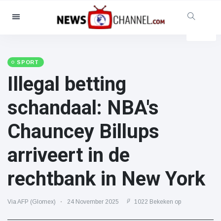
Categorieën
Nieuws
(4825)
Maatschappelijk & Leuk
(155)
SPORT
Illegal betting
Bioscoop & TV
(81)
Sport
(237)
schandaal: NBA's
Beroemdheden
(13938)
Chauncey Billups
Mode & Schoonheid
(122)
Auto's & Motor
(5997)
arriveert in de
Eten & drinken
(79)
rechtbank in New York
Gaming
(160)
Levensstijl
(121)
Via AFP (Glomex)
24 November 2025
1022 Bekeken op
Gezondheid & Fitness
(73)