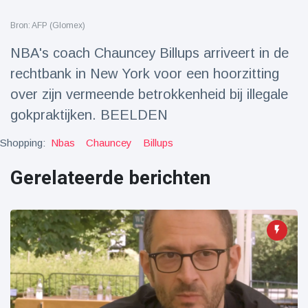
Reizen & Avontuur
(77)
Bron: AFP (Glomex)
NBA's coach Chauncey Billups arriveert in de
Laatste nieuws
rechtbank in New York voor een hoorzitting
over zijn vermeende betrokkenheid bij illegale
Draakachtig
zeedier
gokpraktijken. BEELDEN
aangespoeld
17 July
47 Bekeken
op
Shopping:
Nbas
Chauncey
Billups
Adembenemende
Gerelateerde berichten
beelden:
acrobaat toont
17 July
32 Bekeken
spectaculaire
op
stunts
Een van de
grootste
radiotelescopen
9 May
16036 Bekeken
ter wereld stort
op
in