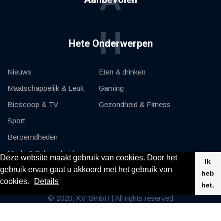
H
Hete Onderwerpen
Nieuws
Eten & drinken
Maatschappelijk & Leuk
Gaming
Bioscoop & TV
Gezondheid & Fitness
Sport
Beroemdheden
Mode & Schoonheid
Deze website maakt gebruik van cookies. Door het
Ik
gebruik ervan gaat u akkoord met het gebruik van
Auto's & Motor
heb
cookies.
Details
het.
© 2020, KV-GmbH | All rights reserved
Impressum
Contact opnemen met