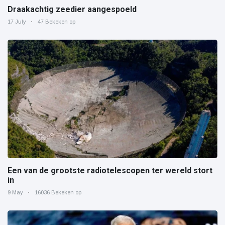
Draakachtig zeedier aangespoeld
17 July
47 Bekeken op
Een van de grootste radiotelescopen ter wereld stort
in
9 May
16036 Bekeken op