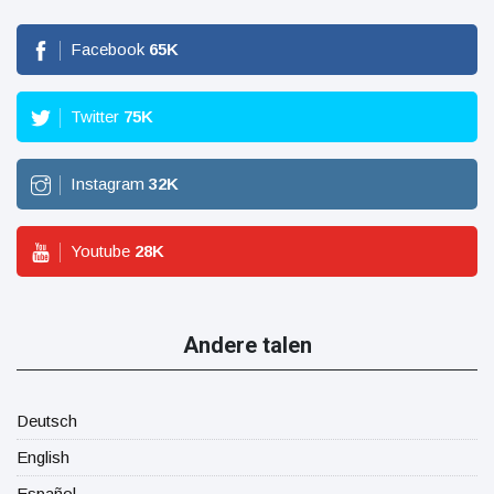
Facebook
65
K
Twitter
75
K
Instagram
32
K
Youtube
28
K
Andere talen
Deutsch
English
Español