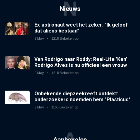
N
Nieuws
Ex-astronaut weet het zeker: "Ik geloof
dat aliens bestaan"
9 May
1218 Bekeken op
Van Rodrigo naar Roddy: Real-Life 'Ken'
Rodrigo Alves is nu officieel een vrouw
9 May
1218 Bekeken op
Onbekende diepzeekreeft ontdekt:
onderzoekers noemden hem "Plasticus"
9 May
1165 Bekeken op
A
Aanbevolen