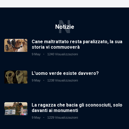
N
Notizie
Cane maltrattato resta paralizzato, la sua
storia vi commuoverà
9 May
1240 Visualizzazioni
L'uomo verde esiste davvero?
9 May
1238 Visualizzazioni
La ragazza che bacia gli sconosciuti, solo
davanti ai monumenti
9 May
1229 Visualizzazioni