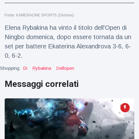
Viaggi e avventura
(77)
Fonte: KAMERAONE SPORTS (Glomex)
Ultime notizie
Elena Rybakina ha vinto il titolo dell'Open di
Ningbo domenica, dopo essere tornata da un
Dylan
set per battere Ekaterina Alexandrova 3-6, 6-
Sprouse e
0, 6-2.
Barbara
15 July
50
Palvin
Visualizzazioni
rivelano di
Shopping:
Di
Rybakina
Dellopen
aspettare
Millie Bobby
una
Messaggi correlati
Brown
bambina
incoraggia
15 July
72
sua figlia ad
Visualizzazioni
essere
creativa
Anne
Hathaway
definisce
14 July
32
Tom
Visualizzazioni
Holland 'il