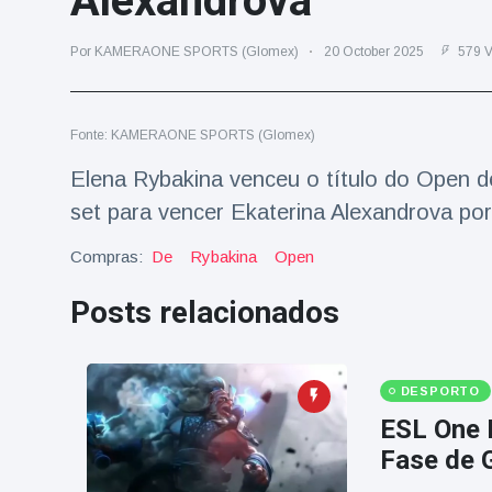
Alexandrova
Viagens & Aventura
(77)
Por KAMERAONE SPORTS (Glomex)
20 October 2025
579 V
Notícias mais recentes
Fonte: KAMERAONE SPORTS (Glomex)
A 'fuga' de
algemas do
Elena Rybakina venceu o título do Open d
mágico faz a
16 July
206 Vistas
set para vencer Ekaterina Alexandrova por 
plateia rir
Compras:
De
Rybakina
Open
Conservacionistas
celebram o
Posts relacionados
nascimento do
16 July
195 Vistas
primeiro tapir de
baixas terras no
zoológico do
DESPORTO
Homem da Flórida
Reino Unido em 14
preso após lançar
anos
ESL One 
fogos de artifício
16 July
173 Vistas
Fase de 
de um carro em
movimento