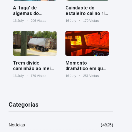
A 'fuga' de
Guindaste do
algemas do
estaleiro cai no rio
mágico faz a
Cooper perto de
16 July
206 Vistas
16 July
170 Vistas
plateia rir
Charleston
Trem divide
Momento
caminhão ao meio
dramático em que
em cruzamento
um trem de carga
16 July
179 Vistas
16 July
251 Vistas
ferroviário na
canadense é
Geórgia
cercado por
incêndio florestal
em Ontário
Categorias
Notícias
(4825)