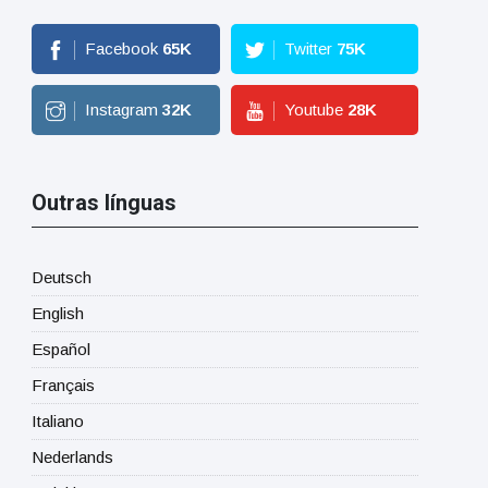
Facebook
65
K
Twitter
75
K
Instagram
32
K
Youtube
28
K
Outras línguas
Deutsch
English
Español
Français
Italiano
Nederlands