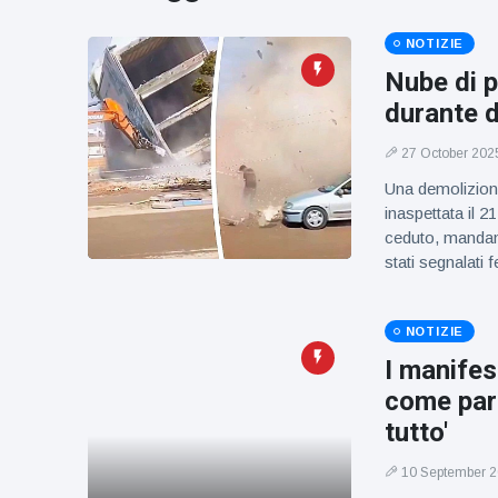
figlio dei
sogni’
NOTIZIE
Nube di p
durante d
27 October 202
Una demolizion
inaspettata il 
ceduto, mandand
stati segnalati fe
NOTIZIE
I manifes
come part
tutto'
10 September 