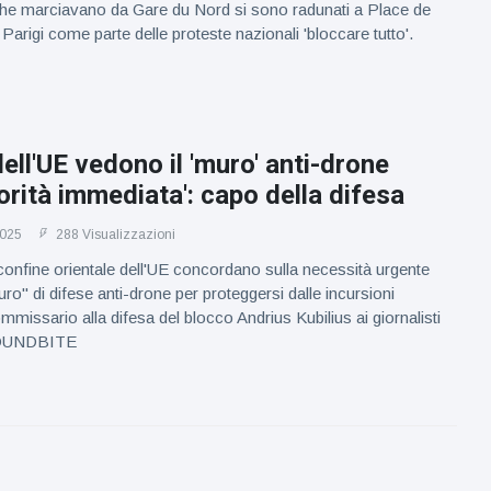
che marciavano da Gare du Nord si sono radunati a Place de
Parigi come parte delle proteste nazionali 'bloccare tutto'.
dell'UE vedono il 'muro' anti-drone
orità immediata': capo della difesa
2025
288 Visualizzazioni
l confine orientale dell'UE concordano sulla necessità urgente
ro" di difese anti-drone per proteggersi dalle incursioni
ommissario alla difesa del blocco Andrius Kubilius ai giornalisti
 SOUNDBITE