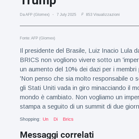
Trump
Viaggi e avventura
(77)
Da AFP (Glomex)
7 July 2025
853 Visualizzazioni
Ultime notizie
Fonte: AFP (Glomex)
Dylan
Sprouse e
Il presidente del Brasile, Luiz Inacio Lula 
Barbara
15 July
49
BRICS non vogliono vivere sotto un 'imper
Palvin
Visualizzazioni
rivelano di
un aumento del 10% dei dazi per i membri p
aspettare
Millie Bobby
'Non penso che sia molto responsabile o s
una
Brown
bambina
gli Stati Uniti vada in giro minacciando il 
incoraggia
15 July
71
sua figlia ad
Visualizzazioni
mondo è cambiato. Non vogliamo un imperato
essere
stampa a seguito di un summit di due gio
creativa
Anne
Hathaway
Shopping:
Un
Di
Brics
definisce
14 July
30
Tom
Visualizzazioni
Messaggi correlati
Holland 'il