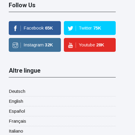
Follow Us
Facebook
65
K
Twitter
75
K
Instagram
32
K
Youtube
28
K
Altre lingue
Deutsch
English
Español
Français
Italiano