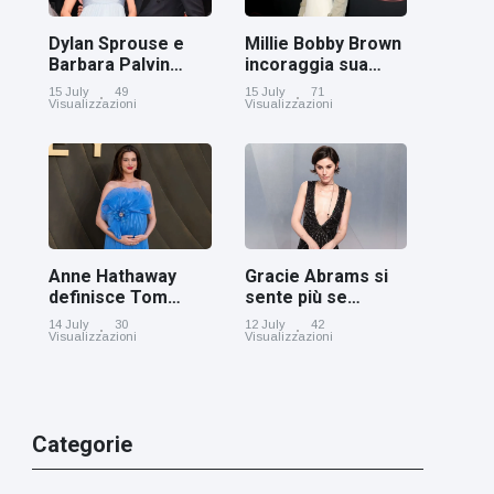
Dylan Sprouse e
Millie Bobby Brown
Barbara Palvin
incoraggia sua
rivelano di
figlia ad essere
15 July
49
15 July
71
aspettare una
creativa
Visualizzazioni
Visualizzazioni
bambina
Anne Hathaway
Gracie Abrams si
definisce Tom
sente più se
Holland 'il figlio dei
stessa con i capelli
14 July
30
12 July
42
sogni’
corti
Visualizzazioni
Visualizzazioni
Categorie