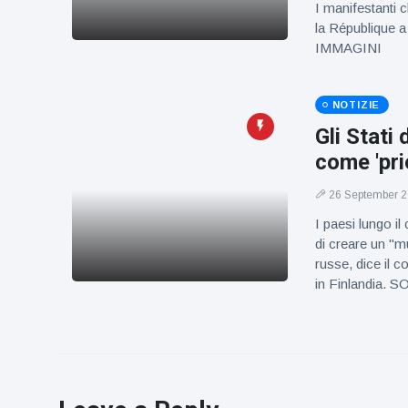
I manifestanti 
la République a 
IMMAGINI
NOTIZIE
Gli Stati 
come 'pri
26 September 
I paesi lungo i
di creare un "mu
russe, dice il c
in Finlandia.