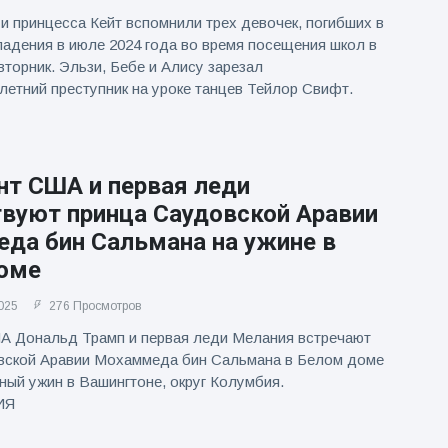
и принцесса Кейт вспомнили трех девочек, погибших в
падения в июле 2024 года во время посещения школ в
вторник. Эльзи, Бебе и Алису зарезал
етний преступник на уроке танцев Тейлор Свифт.
нт США и первая леди
твуют принца Саудовской Аравии
да бин Сальмана на ужине в
оме
025
276 Просмотров
А Дональд Трамп и первая леди Мелания встречают
вской Аравии Мохаммеда бин Сальмана в Белом доме
ный ужин в Вашингтоне, округ Колумбия.
ИЯ