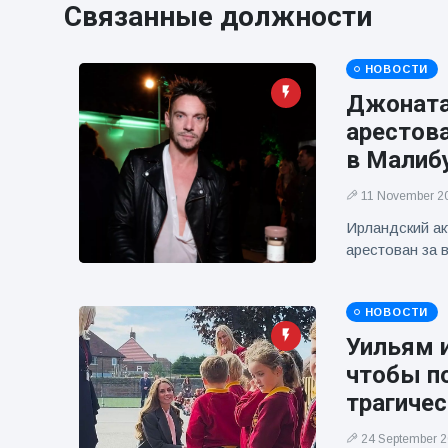
Связанные должности
фейерверков из
движущейся
машины
НОВОСТИ
Джоната
арестова
в Малиб
11 November 2
Ирландский ак
арестован за 
НОВОСТИ
Уильям 
чтобы п
трагиче
24 September 