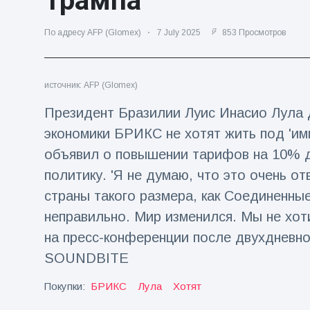
Трампа
Путешествия и приключения
(77)
По адресу AFP (Glomex)
7 July 2025
853 Просмотров
Последние новости
источник: AFP (Glomex)
Президент Бразилии Луис Инасио Лула 
'Побег'
фокусника из
экономики БРИКС не хотят жить под 'им
наручников
16 July
205
вызвал смех у
Просмотров
объявил о повышении тарифов на 10% д
аудитории
политику. 'Я не думаю, что это очень о
Консерваторы
страны такого размера, как Соединенны
отмечают
рождение
неправильно. Мир изменился. Мы не хот
16 July
195
первого
Просмотров
на пресс-конференции после двухдневн
низкогорного
тапира в
SOUNDBITE
Мужчина из
зоопарке
Флориды
Великобритании
Покупки:
БРИКС
Лула
Хотят
арестован
за 14 лет
16 July
173
после запуска
Просмотров