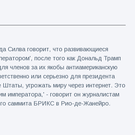
да Силва говорит, что развивающиеся
ператором', после того как Дональд Трамп
ля членов за их якобы антиамериканскую
тветственно или серьезно для президента
е Штаты, угрожать миру через интернет. Это
им императора,' - говорит он журналистам
ого саммита БРИКС в Рио-де-Жанейро.