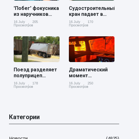
'Побег' фокусника
Судостроительный
из наручников
кран падает в
вызвал смех у
реку Купер возле
16 July
205
16 July
170
аудитории
Чарльстона
Просмотров
Просмотров
Поезд разделяет
Драматический
полуприцеп
момент
пополам на
канадский
16 July
178
16 July
250
железнодорожном
грузовой поезд
Просмотров
Просмотров
переезде в
окруженный
Джорджии
лесным пожаром
в Онтарио
Категории
Новости
(4825)