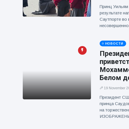
Принц Уильям 
результате на
Саутпорте во 
несовершеннол
НОВОСТИ
Президе
приветс
Мохамме
Белом д
19 November 2
Президент СШ
принца Саудо
на торжествен
ИЗОБРАЖЕН