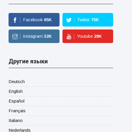
Facebook
65
K
Twitter
75
K
Instagram
32
K
Youtube
28
K
Другие языки
Deutsch
English
Español
Français
Italiano
Nederlands