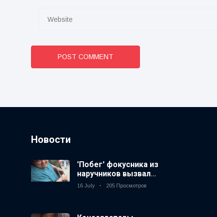
POST COMMENT
Новости
'Побег' фокусника из
наручников вызвал
смех у аудитории
16 July
205 Просмотров