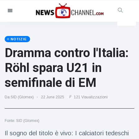
Categorie
Notizie
(4825)
Sociale e divertimento
(155)
NOTIZIE
Dramma contro l'Italia:
Cinema e TV
(81)
Sport
(237)
Röhl spara U21 in
Celebrità
(13938)
semifinale di EM
Moda e bellezza
(122)
Auto e motore
(5997)
Da SID (Glomex)
22 June 2025
121 Visualizzazioni
Cibo e bevande
(79)
Giochi
(160)
Fonte: SID (Glomex)
Stile di vita
(121)
Salute e fitness
(73)
Il sogno del titolo è vivo: I calciatori tedeschi