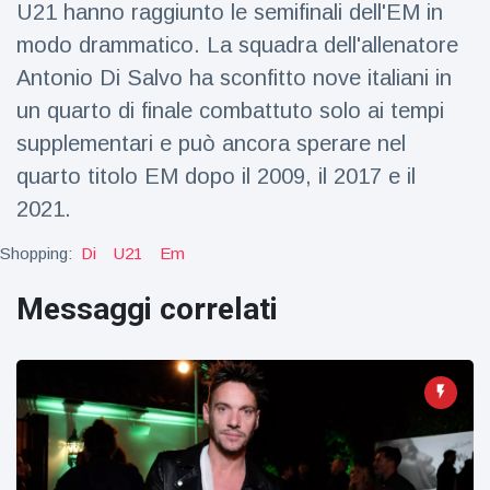
U21 hanno raggiunto le semifinali dell'EM in
Viaggi e avventura
(77)
modo drammatico. La squadra dell'allenatore
Antonio Di Salvo ha sconfitto nove italiani in
Ultime notizie
un quarto di finale combattuto solo ai tempi
supplementari e può ancora sperare nel
Dylan
Sprouse e
quarto titolo EM dopo il 2009, il 2017 e il
Barbara
15 July
50
2021.
Palvin
Visualizzazioni
rivelano di
Shopping:
Di
U21
Em
aspettare
Millie Bobby
una
Brown
bambina
Messaggi correlati
incoraggia
15 July
72
sua figlia ad
Visualizzazioni
essere
creativa
Anne
Hathaway
definisce
14 July
31
Tom
Visualizzazioni
Holland 'il