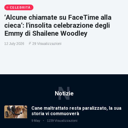
CELEBRITÀ
‘Alcune chiamate su FaceTime alla
cieca’: l'insolita celebrazione degli
Emmy di Shailene Woodley
12 July 2026
29 Visualizzazioni
N
Notizie
Cane maltrattato resta paralizzato, la sua
storia vi commuoverà
9 May
1239 Visualizzazioni