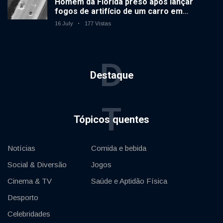
Homem da Flórida preso após lançar
fogos de artifício de um carro em
movimento
16 July
177 Vistas
D
Destaque
T
Tópicos quentes
Notícias
Comida e bebida
Social & Diversão
Jogos
Cinema & TV
Saúde e Aptidão Física
Desporto
Celebridades