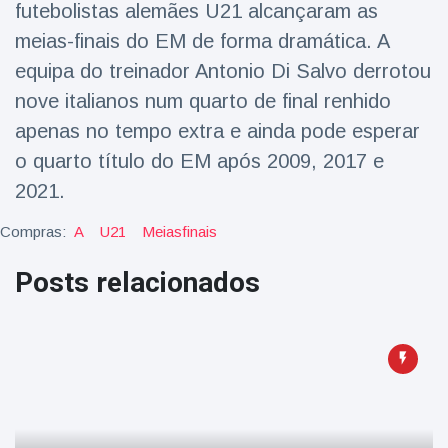
futebolistas alemães U21 alcançaram as
Viagens & Aventura
(77)
meias-finais do EM de forma dramática. A
equipa do treinador Antonio Di Salvo derrotou
Notícias mais recentes
nove italianos num quarto de final renhido
apenas no tempo extra e ainda pode esperar
A 'fuga' de
algemas do
o quarto título do EM após 2009, 2017 e
mágico faz a
16 July
213 Vistas
2021.
plateia rir
Compras:
A
U21
Meiasfinais
Conservacionistas
celebram o
Posts relacionados
nascimento do
16 July
199 Vistas
primeiro tapir de
baixas terras no
zoológico do
Homem da Flórida
Reino Unido em 14
preso após lançar
anos
fogos de artifício
16 July
177 Vistas
de um carro em
movimento