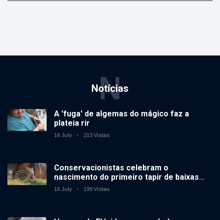
N
Notícias
A 'fuga' de algemas do mágico faz a
plateia rir
16 July
213 Vistas
Conservacionistas celebram o
nascimento do primeiro tapir de baixas
terras no zoológico do Reino Unido em 14
16 July
199 Vistas
anos