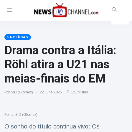
Categorias
Notícias
(4825)
Social & Diversão
(155)
NOTÍCIAS
Drama contra a Itália:
Cinema & TV
(81)
Desporto
(237)
Röhl atira a U21 nas
Celebridades
(13938)
meias-finais do EM
Moda e Beleza
(122)
Automóveis & Motor
(5997)
Por SID (Glomex)
22 June 2025
121 Vistas
Comida e bebida
(79)
Jogos
(160)
Fonte: SID (Glomex)
Estilo de Vida
(121)
Saúde e Aptidão Física
(73)
O sonho do título continua vivo: Os