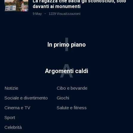
La ragazza che bacia gli sconosciuti, solo
davanti ai monumenti
9 May
1229 Visualizzazioni
I
In primo piano
A
Argomenti caldi
Notizie
Cibo e bevande
Sociale e divertimento
Giochi
Cinema e TV
Salute e fitness
Sport
Celebrità