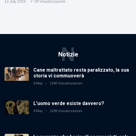
12 July 2026
29 Visualizzazioni
N
Notizie
Cane maltrattato resta paralizzato, la sua
storia vi commuoverà
9 May
1240 Visualizzazioni
L'uomo verde esiste davvero?
9 May
1238 Visualizzazioni