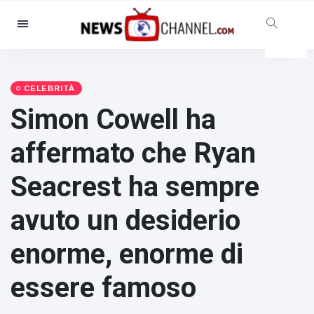
Categorie
Notizie
(4825)
Sociale e divertimento
(155)
CELEBRITÀ
Simon Cowell ha
Cinema e TV
(81)
Sport
(237)
affermato che Ryan
Celebrità
(13938)
Seacrest ha sempre
Moda e bellezza
(122)
Auto e motore
(5997)
avuto un desiderio
Cibo e bevande
(79)
enorme, enorme di
Giochi
(160)
Stile di vita
(121)
essere famoso
Salute e fitness
(73)