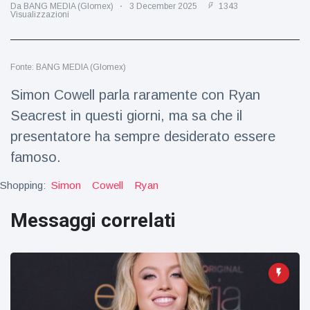
Viaggi e avventura
(77)
Da BANG MEDIA (Glomex)
3 December 2025
1343
Visualizzazioni
Ultime notizie
Fonte: BANG MEDIA (Glomex)
Simon Cowell parla raramente con Ryan
Dylan
Sprouse e
Seacrest in questi giorni, ma sa che il
Barbara
15 July
50
presentatore ha sempre desiderato essere
Palvin
Visualizzazioni
rivelano di
famoso.
aspettare
Millie Bobby
una
Shopping:
Simon
Brown
Cowell
Ryan
bambina
incoraggia
15 July
72
sua figlia ad
Visualizzazioni
Messaggi correlati
essere
creativa
Anne
Hathaway
definisce
14 July
31
Tom
Visualizzazioni
Holland 'il