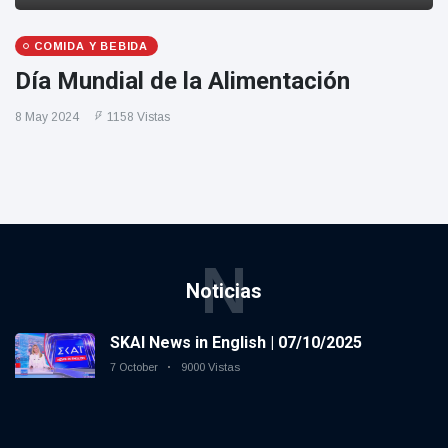
COMIDA Y BEBIDA
Día Mundial de la Alimentación
8 May 2024
1158 Vistas
N
Noticias
SKAI News in English | 07/10/2025
7 October
9000 Vistas