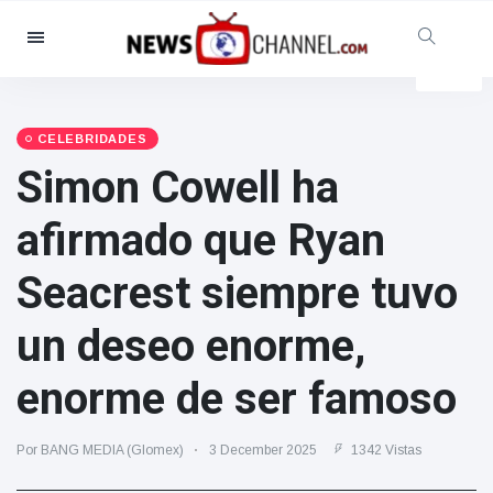
Categorías
Noticias
(4825)
Social y Diversión
(155)
CELEBRIDADES
Simon Cowell ha
Cine y TV
(81)
Deporte
(237)
afirmado que Ryan
Celebridades
(13938)
Seacrest siempre tuvo
Moda y Belleza
(122)
Coches y Motor
(5997)
un deseo enorme,
Comida y bebida
(79)
enorme de ser famoso
Juegos
(160)
Estilo de vida y Docu-
Por BANG MEDIA (Glomex)
3 December 2025
1342 Vistas
entretenimiento
(121)