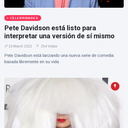
Geburtstag
Vistas
und tanzt
zu
CELEBRIDADES
Mariachi-
Band
Pete Davidson está listo para
interpretar una versión de sí mismo
10 March 2022
254 Vistas
Pete Davidson está lanzando una nueva serie de comedia
basada libremente en su vida