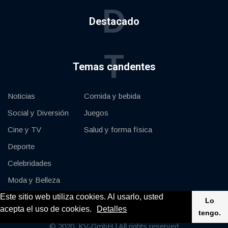
D
Destacado
T
Temas candentes
Noticias
Comida y bebida
Social y Diversión
Juegos
Cine y TV
Salud y forma física
Deporte
Celebridades
Moda y Belleza
Este sitio web utiliza cookies. Al usarlo, usted
Coches y Motor
Lo
acepta el uso de cookies.
Detalles
tengo.
© 2020, KV-GmbH | All rights reserved