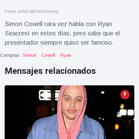
Salud y forma física
(73)
Fuente: BANG MEDIA (Glomex)
Viajes y Aventura
(77)
Simon Cowell rara vez habla con Ryan
Seacrest en estos días, pero sabe que el
Últimas noticias
presentador siempre quiso ser famoso.
Compras:
Simon
Cowell
Ryan
SKAI News
in English |
Mensajes relacionados
07/10/2025
7 October
9000 Vistas
Halloween -
31 de
octubre!
8 May
7432
Vistas
Großmutter
feiert ihren
99.
8 May
1133