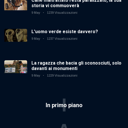
Cane maltrattato resta paralizzato, la sua
storia vi commuoverà
9 May
1239 Visualizzazioni
L'uomo verde esiste davvero?
9 May
1237 Visualizzazioni
La ragazza che bacia gli sconosciuti, solo
davanti ai monumenti
9 May
1229 Visualizzazioni
I
In primo piano