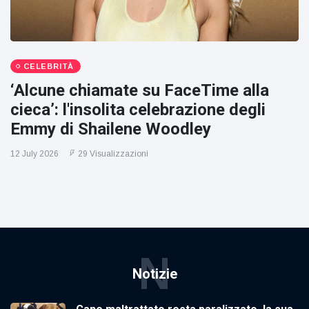
CELEBRITÀ
‘Alcune chiamate su FaceTime alla
cieca’: l'insolita celebrazione degli
Emmy di Shailene Woodley
12 July 2026
29 Visualizzazioni
N
Notizie