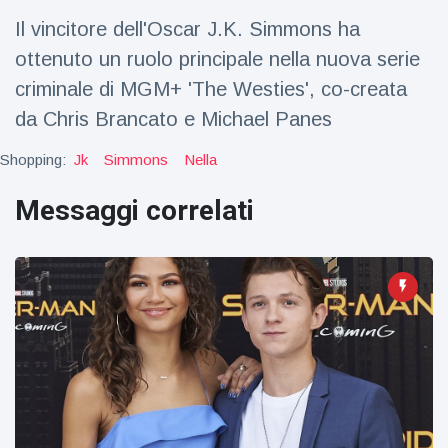
Viaggi e avventura
(77)
Il vincitore dell'Oscar J.K. Simmons ha
ottenuto un ruolo principale nella nuova serie
Ultime notizie
criminale di MGM+ 'The Westies', co-creata
da Chris Brancato e Michael Panes
Dylan
Sprouse e
Shopping:
Jk
Simmons
Nella
Barbara
15 July
50
Palvin
Visualizzazioni
Messaggi correlati
rivelano di
aspettare
Millie Bobby
una
Brown
bambina
incoraggia
15 July
72
sua figlia ad
Visualizzazioni
essere
creativa
Anne
Hathaway
definisce
14 July
31
Tom
Visualizzazioni
Holland 'il