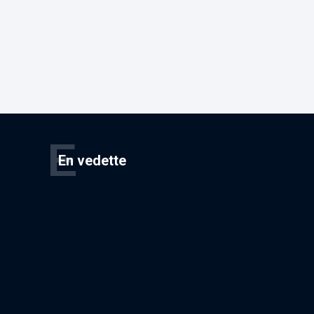
E
En vedette