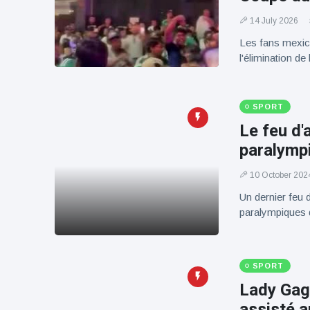
14 July 2026
Les fans mexica
l'élimination d
SPORT
Le feu d'a
paralymp
10 October 202
Un dernier feu 
paralympiques 
SPORT
Lady Gaga
assisté a