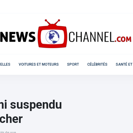
ELLES
VOITURES ET MOTEURS
SPORT
CÉLÉBRITÉS
SANTÉ ET
ami suspendu
acher
nts de vue