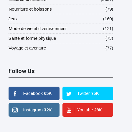
Nourriture et boissons
(79)
Jeux
(160)
Mode de vie et divertissement
(121)
Santé et forme physique
(73)
Voyage et aventure
(77)
Follow Us
Facebook
65
K
Twitter
75
K
Instagram
32
K
Youtube
28
K