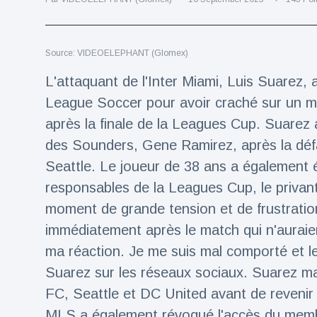
Voyage et aventure
(77)
Source: VIDEOELEPHANT (Glomex)
Dernières nouvelles
L'attaquant de l'Inter Miami, Luis Suarez,
League Soccer pour avoir craché sur un 
2023 Citroën
après la finale de la Leagues Cup. Suarez 
ë-C3 Reveal
des Sounders, Gene Ramirez, après la déf
18 March
33
Points de vue
Seattle. Le joueur de 38 ans a également 
responsables de la Leagues Cup, le privant
Ferrari SP-8 -
Le Roadster
moment de grande tension et de frustratio
dérivé de la
18 March
21
immédiatement après le match qui n'auraien
F8 Spider est
Points de vue
le dernier
ma réaction. Je me suis mal comporté et le
One-Off de
Lotus dévoile
Suarez sur les réseaux sociaux. Suarez m
Maranello
Emeya, sa
FC, Seattle et DC United avant de revenir
première
18 March
22
Hyper-GT
Points de vue
MLS a également révoqué l'accès du memb