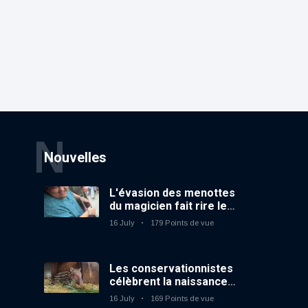
N
Nouvelles
L'évasion des menottes
du magicien fait rire le
public
16 July
179 Points de vue
Les conservationnistes
célèbrent la naissance
du premier tapir
16 July
169 Points de vue
terrestre au zoo du