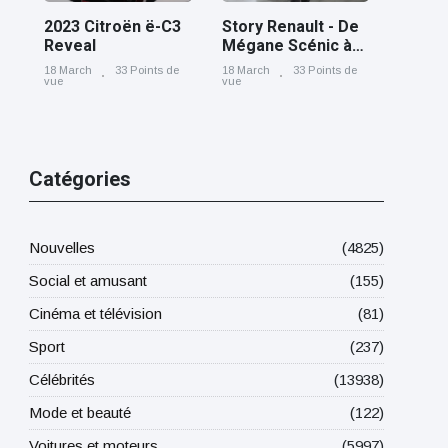
2023 Citroën ë-C3
Story Renault - De
Reveal
Mégane Scénic à
Scénic E-Tech
18 March
33 Points de
18 March
33 Points de
electric, cinq
vue
vue
générations nées
à Douai
Catégories
Nouvelles
(4825)
Social et amusant
(155)
Cinéma et télévision
(81)
Sport
(237)
Célébrités
(13938)
Mode et beauté
(122)
Voitures et moteurs
(5997)