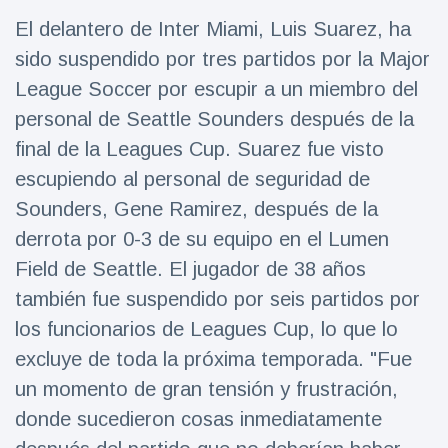
Salud y forma física
(73)
El delantero de Inter Miami, Luis Suarez, ha
Viajes y Aventura
(77)
sido suspendido por tres partidos por la Major
League Soccer por escupir a un miembro del
personal de Seattle Sounders después de la
Últimas noticias
final de la Leagues Cup. Suarez fue visto
escupiendo al personal de seguridad de
SKAI News
in English |
Sounders, Gene Ramirez, después de la
07/10/2025
7 October
derrota por 0-3 de su equipo en el Lumen
9000 Vistas
Field de Seattle. El jugador de 38 años
Halloween -
también fue suspendido por seis partidos por
31 de
los funcionarios de Leagues Cup, lo que lo
octubre!
8 May
7432
Vistas
excluye de toda la próxima temporada. "Fue
un momento de gran tensión y frustración,
Großmutter
donde sucedieron cosas inmediatamente
feiert ihren
99.
8 May
1133