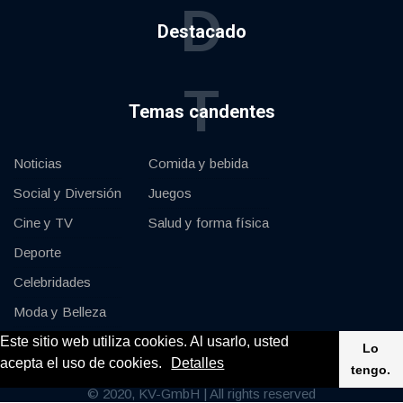
D
Destacado
T
Temas candentes
Noticias
Comida y bebida
Social y Diversión
Juegos
Cine y TV
Salud y forma física
Deporte
Celebridades
Moda y Belleza
Este sitio web utiliza cookies. Al usarlo, usted
Coches y Motor
Lo
acepta el uso de cookies.
Detalles
tengo.
© 2020, KV-GmbH | All rights reserved