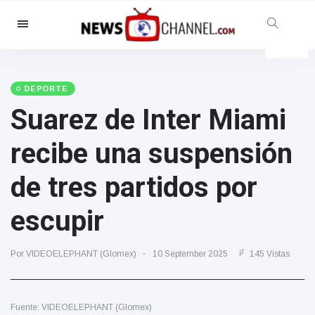
Categorías
Noticias
(4825)
Social y Diversión
(155)
DEPORTE
Suarez de Inter Miami
Cine y TV
(81)
Deporte
(237)
recibe una suspensión
Celebridades
(13938)
de tres partidos por
Moda y Belleza
(122)
Coches y Motor
(5997)
escupir
Comida y bebida
(79)
Juegos
(160)
Por VIDEOELEPHANT (Glomex)
10 September 2025
145 Vistas
Estilo de vida y Docu-
entretenimiento
(121)
Fuente: VIDEOELEPHANT (Glomex)