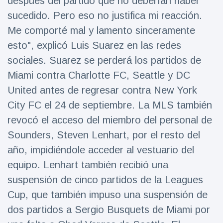
después del partido que no deberían haber
Geburtstag
Vistas
sucedido. Pero eso no justifica mi reacción.
und tanzt
zu
Me comporté mal y lamento sinceramente
Mariachi-
Band
esto", explicó Luis Suarez en las redes
sociales. Suarez se perderá los partidos de
Miami contra Charlotte FC, Seattle y DC
United antes de regresar contra New York
City FC el 24 de septiembre. La MLS también
revocó el acceso del miembro del personal de
Sounders, Steven Lenhart, por el resto del
año, impidiéndole acceder al vestuario del
equipo. Lenhart también recibió una
suspensión de cinco partidos de la Leagues
Cup, que también impuso una suspensión de
dos partidos a Sergio Busquets de Miami por