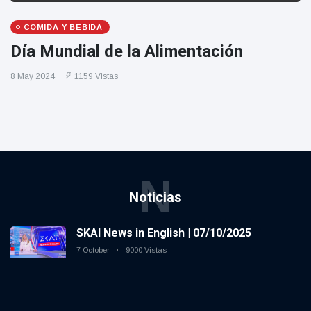
COMIDA Y BEBIDA
Día Mundial de la Alimentación
8 May 2024
1159 Vistas
N
Noticias
SKAI News in English | 07/10/2025
7 October
9000 Vistas