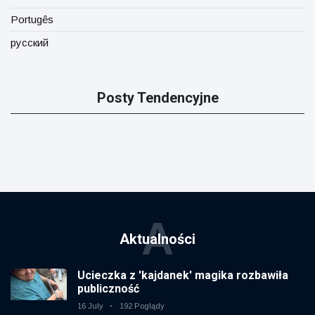
Portugês
русский
Posty Tendencyjne
A
Aktualności
Ucieczka z 'kajdanek' magika rozbawiła
publiczność
16 July
192 Poglądy