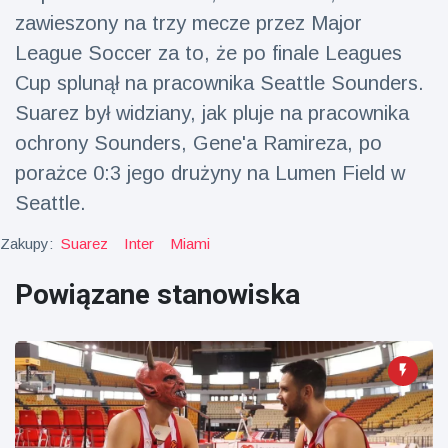
zawieszony na trzy mecze przez Major
fizyczna
(73)
League Soccer za to, że po finale Leagues
Podróże i przygody
(77)
Cup splunął na pracownika Seattle Sounders.
Suarez był widziany, jak pluje na pracownika
ochrony Sounders, Gene'a Ramireza, po
Najnowsze
porażce 0:3 jego drużyny na Lumen Field w
wiadomości
Seattle.
Ucieczka z
Zakupy:
Suarez
Inter
Miami
'kajdanek'
magika
16 July
192
rozbawiła
Powiązane stanowiska
Poglądy
publiczność
Konserywiści
świętują
narodziny
16 July
180
pierwszego
Poglądy
tapira
nizinne w