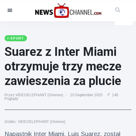
Kategorie
Aktualności
(4825)
Opieka społeczna i zabawa
SPORT
(155)
Suarez z Inter Miami
Kino i telewizja
(81)
otrzymuje trzy mecze
Sport
(237)
Gwiazdy
(13938)
zawieszenia za plucie
Moda i piękno
(122)
Przez VIDEOELEPHANT (Glomex)
Samochody i silnik
(5997)
10 September 2025
145
Poglądy
Żywność i picie
(79)
Gry
(160)
Źródło:: VIDEOELEPHANT (Glomex)
Styl życia
(121)
Napastnik Inter Miami, Luis Suarez, został
Zdrowie i sprawność