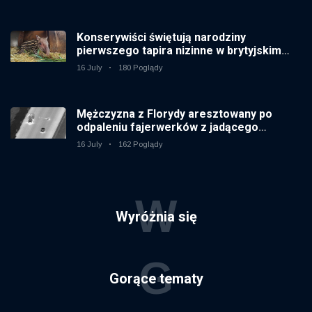
Konserywiści świętują narodziny
pierwszego tapira nizinne w brytyjskim
zoo od 14 lat
16 July
180 Poglądy
Mężczyzna z Florydy aresztowany po
odpaleniu fajerwerków z jadącego
samochodu
16 July
162 Poglądy
W
Wyróżnia się
G
Gorące tematy