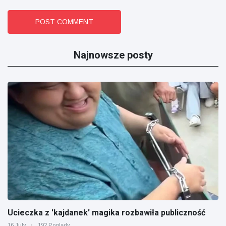
POST COMMENT
Najnowsze posty
Ucieczka z 'kajdanek' magika rozbawiła publiczność
16 July
192 Poglądy