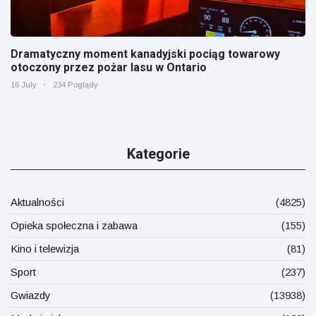
Dramatyczny moment kanadyjski pociąg towarowy
otoczony przez pożar lasu w Ontario
16 July
234 Poglądy
Kategorie
Aktualności
(4825)
Opieka społeczna i zabawa
(155)
Kino i telewizja
(81)
Sport
(237)
Gwiazdy
(13938)